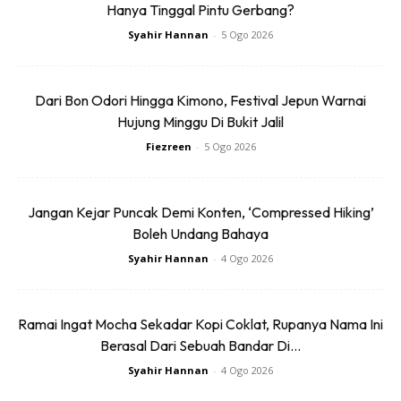
Hanya Tinggal Pintu Gerbang?
membabitkan kos RM248 juta dan pembinaannya
Syahir Hannan
-
5 Ogo 2026
melibatkan laluan utama jambatan, empat menara, dan
dua ‘sky bridge’. Dengan panjang keseluruhan 638 meter
dan ketinggian 12.5 meter dari aras laut, jambatan itu
Dari Bon Odori Hingga Kimono, Festival Jepun Warnai
menghubungkan muara selatan di pusat bandar Kuala
Hujung Minggu Di Bukit Jalil
Terengganu (Tanjung) dan muara utara di Seberang Takir.
Fiezreen
-
5 Ogo 2026
Jangan Kejar Puncak Demi Konten, ‘Compressed Hiking’
Boleh Undang Bahaya
Syahir Hannan
-
4 Ogo 2026
Ads
Ramai Ingat Mocha Sekadar Kopi Coklat, Rupanya Nama Ini
Berasal Dari Sebuah Bandar Di...
Syahir Hannan
-
4 Ogo 2026