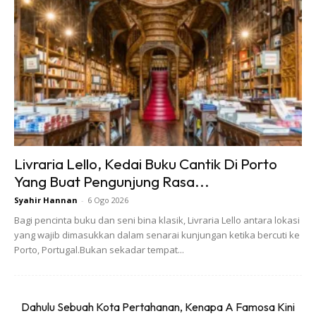
Sebelum ini pengguna hanya menggunakan Jambatan
Sultan Mahmud atau melalui Durian Burung-Manir. Selepas
ini, anda sudah mempunyai pilihan lain di sebelah sini.
Livraria Lello, Kedai Buku Cantik Di Porto
Yang Buat Pengunjung Rasa...
Ads
Syahir Hannan
-
6 Ogo 2026
Bagi pencinta buku dan seni bina klasik, Livraria Lello antara lokasi
yang wajib dimasukkan dalam senarai kunjungan ketika bercuti ke
Porto, Portugal.Bukan sekadar tempat...
Dahulu Sebuah Kota Pertahanan, Kenapa A Famosa Kini
Jambatan angkat itu mula dibina pada tahun 2014,