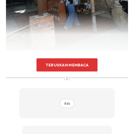
Salai Power Restaurant, Shah Alam Kredit Foto: @aliabatrisyia / Instagram
TERUSKAN MEMBACA
Kalau sebut makanan salai di Selangor, nama Salai Power
∞
Restaurant memang antara yang popular. Terletak di
sekitar Jalan Kebun, Shah Alam, restoran ini sering menjadi
pilihan ramai kerana lauknya yang pelbagai dan suasana
Ads
makan yang santai.
Antara tarikan utama di sini tentunya lauk salai masak
lemak. Pilihan lauknya memang meriah, daripada daging