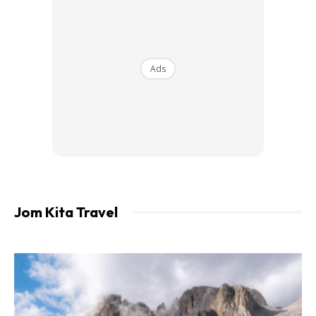
salai, ayam salai, itik salai, ikan salai hinggalah menu
kampung lain seperti ikan bakar dan ulam-ulaman.
Restoran ini juga sesuai untuk mereka yang suka ambil
Ads
gambar makanan kerana hidangan yang disusun memang
nampak menyelerakan. Kuah lemak yang pekat, lauk salai
yang berasap aromanya dan set nasi berlauk kampung
menjadikan tempat ini cukup ‘kena’ untuk content makan-
makan.
Sesuai untuk: makan tengah hari bersama keluarga, food
Jom Kita Travel
hunting hujung minggu dan peminat lauk masak lemak cili
api.
2. Pelosok Salai, Jeram