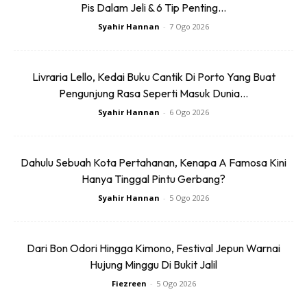
Pis Dalam Jeli & 6 Tip Penting...
lemak cili api, terutama daging salai. Dengan suasana
Syahir Hannan
-
7 Ogo 2026
kampung dan hidangan tradisional, tempat ini memang
sesuai untuk mereka yang mahu lari sekejap daripada rutin
bandar.
Livraria Lello, Kedai Buku Cantik Di Porto Yang Buat
Pengunjung Rasa Seperti Masuk Dunia...
Dari segi visual, Pelosok Salai ada tarikan tersendiri.
Syahir Hannan
-
6 Ogo 2026
Suasana sekitar yang lebih natural, lauk kampung yang
tersusun dan konsep makan santai menjadikannya menarik
untuk dirakam, terutama bagi yang suka content gaya
Dahulu Sebuah Kota Pertahanan, Kenapa A Famosa Kini
travel makan-makan.
Hanya Tinggal Pintu Gerbang?
Syahir Hannan
-
5 Ogo 2026
Dari Bon Odori Hingga Kimono, Festival Jepun Warnai
Hujung Minggu Di Bukit Jalil
Fiezreen
-
5 Ogo 2026
Ads