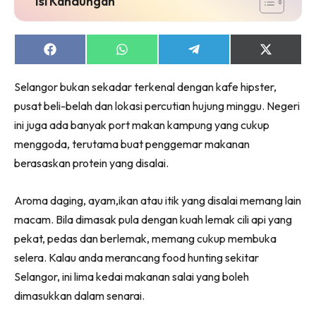
Isi Kandungan
Share
Share
Share
Share
on
on
on
on
Facebook
WhatsApp
Telegram
X
Selangor bukan sekadar terkenal dengan kafe hipster,
(Twitter)
pusat beli-belah dan lokasi percutian hujung minggu. Negeri
ini juga ada banyak port makan kampung yang cukup
menggoda, terutama buat penggemar makanan
berasaskan protein yang disalai.
Aroma daging, ayam,ikan atau itik yang disalai memang lain
macam. Bila dimasak pula dengan kuah lemak cili api yang
pekat, pedas dan berlemak, memang cukup membuka
selera. Kalau anda merancang food hunting sekitar
Selangor, ini lima kedai makanan salai yang boleh
dimasukkan dalam senarai.