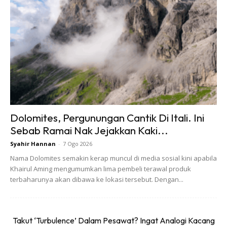
Dolomites, Pergunungan Cantik Di Itali. Ini
Sebab Ramai Nak Jejakkan Kaki...
Pelosok Salai, Jeram Kredit Foto: Pelosok Salai / Google
Syahir Hannan
-
7 Ogo 2026
Bagi yang suka suasana lebih kampung dan tenang, Pelosok
Nama Dolomites semakin kerap muncul di media sosial kini apabila
Salai di Jeram, Kuala Selangor boleh jadi pilihan. Lokasinya
Khairul Aming mengumumkan lima pembeli terawal produk
terbaharunya akan dibawa ke lokasi tersebut. Dengan...
sedikit jauh dari kesibukan bandar, tetapi itulah yang
membuatkan pengalaman makan di sini terasa lebih santai.
Takut ‘Turbulence’ Dalam Pesawat? Ingat Analogi Kacang
Menu yang sering menjadi perhatian ialah lauk salai masak