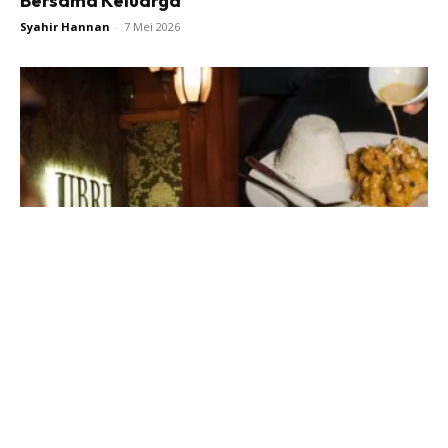
Bersama Keluarga
Syahir Hannan
-
7 Mei 2026
JIBRIL SS15, Port Makan Hidden Gem Di Subang
Jaya Yang Jadi...
Syahir Hannan
-
27 Apr 2026