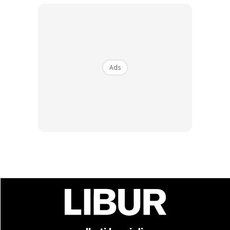
Menurut Tribun News, daerah itu tiada akses talian telefon
Ads
apatah lagi untuk akses internet. Mereka harus mendaki
gunung yang tinggi hanya untuk membuat tugasan sekolah,
universiti yang berikan oleh tenaga pengajar.
Ads