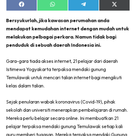
Share
Share
Share
Share
on
on
on
on
Facebook
WhatsApp
Telegram
X
Bersyukurlah, jika kawasan perumahan anda
(Twitter)
mendapat kemudahan internet dengan mudah untuk
melakukan pelbagai perkara. Namun tidak bagi
penduduk di sebuah daerah Indonesia ini.
Gara-gara tiada akses internet, 21 pelajar dari daerah
Istimewa Yogyakarta terpaksa mendaki gunung
Temulawak untuk mencari talian internet bagi mengikuti
kelas dalam talian.
Sejak penularan wabak koronavirus (Covid-19), pihak
sekolah dan universiti menerapkan pembelajaran di rumah.
Mereka perlu belajar secara online. Ini membuatkan 21
pelajar terpaksa mendaki gunung Temulawak setiap kali
guru memberi tugasan. Mereka terpaksa mendaki Gunung