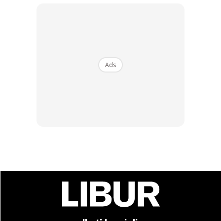
SHOPEE MY
SHOPEE MY
Ads
SAJI AROMA BERAS WANGI
Pengikat Plastik Ais Krim
MALAYSIA (2KG)
Malaysia Plastik Sagon
Mudah ...
RM14
RM8.8
RM14
RM8.8
Buy Now
Buy Now
1
/
5
❮
❯