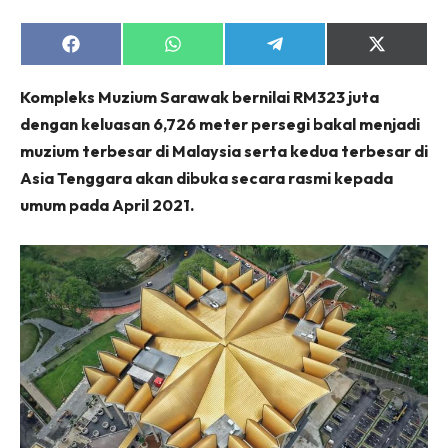
Share
Share
Share
Share
on
on
on
on
Facebook
WhatsApp
Telegram
X
Kompleks Muzium Sarawak bernilai RM323 juta
(Twitter)
dengan keluasan 6,726 meter persegi bakal menjadi
muzium terbesar di Malaysia serta kedua terbesar di
Asia Tenggara akan dibuka secara rasmi kepada
umum pada April 2021.