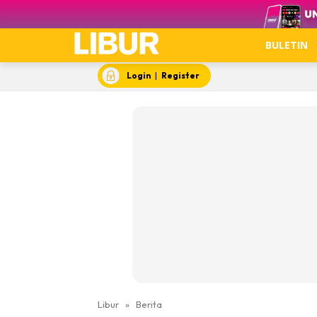
Video
BULETIN
Login
|
Register
Libur
»
Berita