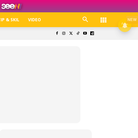
IP & SKIL
VIDEO
NEW
k. Free jer!
olisi Privasi