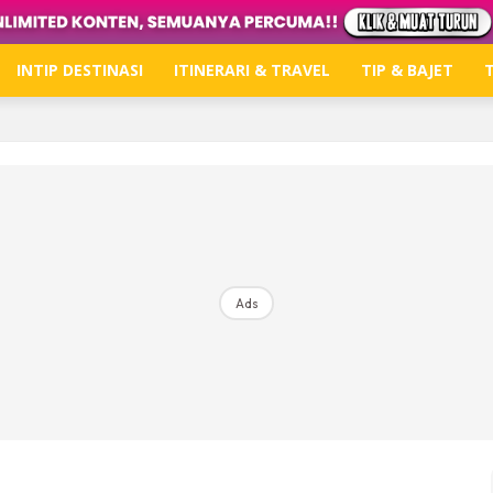
INTIP DESTINASI
ITINERARI & TRAVEL
TIP & BAJET
T
Hub Ideaktiv
Dapatkan tips percutian, perkongsian dan info menari
Ads
Dengan ini saya bersetuju dengan
Terma Penggunaan
dan
P
Langgan Sekarang
Langganan anda telah diterima. Terima kasih!