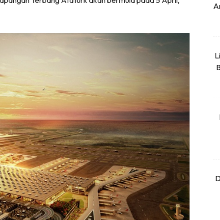
apangan Terbang Ataturk akan bermula pada 5 April,
An
L
B
D