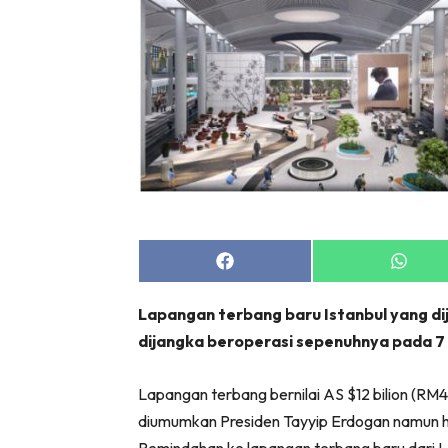
Share
Share
on
on
Facebook
Whats
Lapangan terbang baru Istanbul yang di
dijangka beroperasi sepenuhnya pada 7 Ap
Lapangan terbang bernilai AS $12 bilion (RM48
diumumkan Presiden Tayyip Erdogan namun 