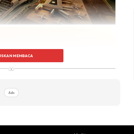
USKAN MEMBACA
∞
Ads