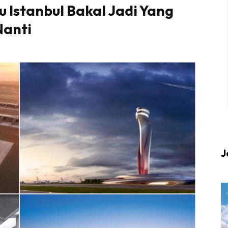
 Istanbul Bakal Jadi Yang
Nanti
 up to date tentang tempat healing dan relax deng
Berlibur dan download
sekarang!
KLIK DI SEENI
J