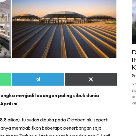
D
I
K
Sy
Share
Share
Na
on
on
so
App
Telegram
X
jangka menjadi lapangan paling sibuk dunia
(Twitter)
pe
ke
ril ini.
.8 bilion) itu sudah dibuka pada Oktober lalu seperti
hanya membabitkan beberapa penerbangan saja.