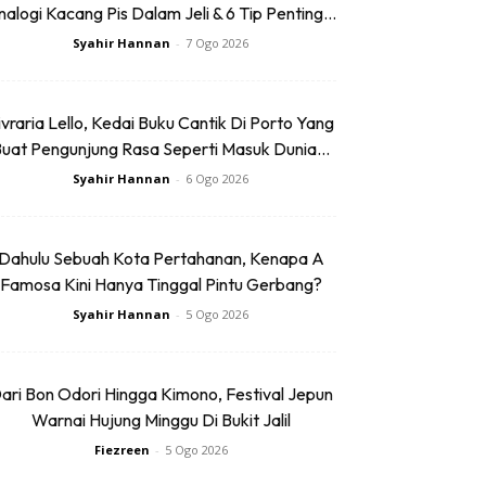
alogi Kacang Pis Dalam Jeli & 6 Tip Penting...
Syahir Hannan
-
7 Ogo 2026
ivraria Lello, Kedai Buku Cantik Di Porto Yang
uat Pengunjung Rasa Seperti Masuk Dunia...
Syahir Hannan
-
6 Ogo 2026
Dahulu Sebuah Kota Pertahanan, Kenapa A
Famosa Kini Hanya Tinggal Pintu Gerbang?
Syahir Hannan
-
5 Ogo 2026
ari Bon Odori Hingga Kimono, Festival Jepun
Warnai Hujung Minggu Di Bukit Jalil
Fiezreen
-
5 Ogo 2026