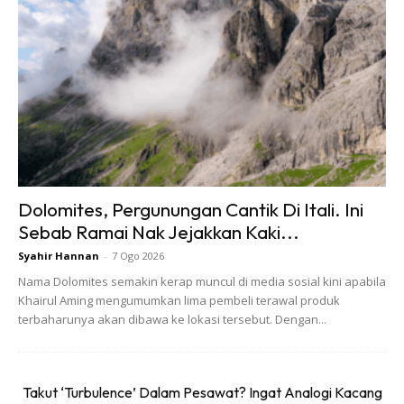
Alamat pejabat untuk buat permohonan visa ke China di
Kuala Lumpur ni adalah di Level 5 & 6, Hampshire Place
Office, Jalan Mayang Sari, 50450 Kuala Lumpur, Malaysia.
Waktu pejabat adalah dari pukul 9 pagi hingga 3 petang
Dolomites, Pergunungan Cantik Di Itali. Ini
untuk permohonan visa.
Sebab Ramai Nak Jejakkan Kaki...
Syahir Hannan
-
7 Ogo 2026
Nama Dolomites semakin kerap muncul di media sosial kini apabila
Khairul Aming mengumumkan lima pembeli terawal produk
terbaharunya akan dibawa ke lokasi tersebut. Dengan...
Takut ‘Turbulence’ Dalam Pesawat? Ingat Analogi Kacang