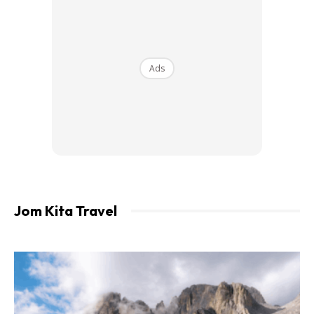
pergi ke pejabat Chinese Visa Application Service Center.
Ada satu pejabat mereka di Kuala Lumpur. Pergi ke laman
sesawang www.visaforchina.org untuk dapatkan info yang
lebih lanjut mengenai pejabat mereka itu.
Ads
Tips: Korang dinasihatkan untuk buat permohonan visa lebih
awal dari tarikh penerbangan. Sekurang-kurangnya satu
bulan awal dan tidak tiga bulan terlalu awal. Dalam tempoh
tiga bulan ke satu bulan sebelum penerbangan tu adalah
masa yang sesuai untuk buat permohonan visa.
Jom Kita Travel
Ads