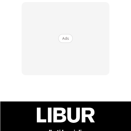
memudahkan dan menyegerakan urusan permohonan visa
korang. Boleh telefon pejabat mereka di talian 03-
21760888.
Ads
Ads
Bila sampai di pejabat, que-up sebelum anda dipanggil ke
kaunter untuk menyerahkan semua dokumen yang