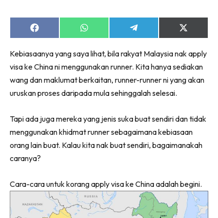
Share
Share
Share
Share
on
on
on
on
Facebook
WhatsApp
Telegram
X
Kebiasaanya yang saya lihat, bila rakyat Malaysia nak apply
(Twitter)
visa ke China ni menggunakan runner. Kita hanya sediakan
wang dan maklumat berkaitan, runner-runner ni yang akan
uruskan proses daripada mula sehinggalah selesai.
Tapi ada juga mereka yang jenis suka buat sendiri dan tidak
menggunakan khidmat runner sebagaimana kebiasaan
orang lain buat. Kalau kita nak buat sendiri, bagaimanakah
caranya?
Cara-cara untuk korang apply visa ke China adalah begini.