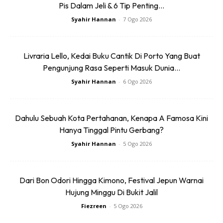
Pis Dalam Jeli & 6 Tip Penting...
Syahir Hannan
-
7 Ogo 2026
Livraria Lello, Kedai Buku Cantik Di Porto Yang Buat
Pengunjung Rasa Seperti Masuk Dunia...
Syahir Hannan
-
6 Ogo 2026
Dahulu Sebuah Kota Pertahanan, Kenapa A Famosa Kini
Hanya Tinggal Pintu Gerbang?
Syahir Hannan
-
5 Ogo 2026
Dari Bon Odori Hingga Kimono, Festival Jepun Warnai
Hujung Minggu Di Bukit Jalil
Fiezreen
-
5 Ogo 2026
Tips: Kalau boleh buat appointment terlebih dahulu untuk