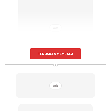
Ads
TERUSKAN MEMBACA
∞
Tips: Kalau korang tak pasti nak menginap di hotel yang
mana, buat dahulu tempahan di mana-mana aplikasi
tempahan hotel untuk dapatkan bukti tempahan hotel dan
Ads
kemudian batalkan tempahan sekiranya anda ingin
menukar lokasi penginapan.
Selesai dokumen yang diperlukan di atas, korang boleh la