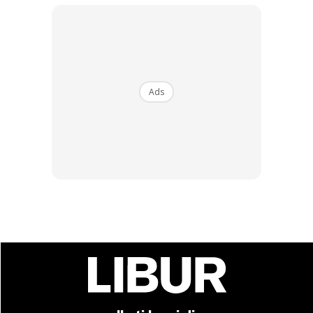
SHOPEE MY
SHOPEE MY
CENDAWAN RANGUP BY
[500g – 1kg] Frozen Halal
HERO CHEF
Dimsum / Dimsum Sejuk
Ads
B...
RM14.6
RM24
RM14.6
RM49
Buy Now
Buy Now
1
/
5
❮
❯
Sumber Foto:
maps
Waktu operasi MAPS juga diubah pada jam 4 petang
sehingga 12 malam bagi hari Isnin, Selasa dan Khamis
manakala, bagi hari Jumaat dan hujung minggu, MAPS akan