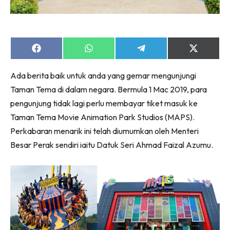
Share
Share
Share
Share
on
on
on
on
Facebook
WhatsApp
Telegram
X
Ada berita baik untuk anda yang gemar mengunjungi
(Twitter)
Taman Tema di dalam negara. Bermula 1 Mac 2019, para
pengunjung tidak lagi perlu membayar tiket masuk ke
Taman Tema Movie Animation Park Studios (MAPS).
Perkabaran menarik ini telah diumumkan oleh Menteri
Besar Perak sendiri iaitu Datuk Seri Ahmad Faizal Azumu.