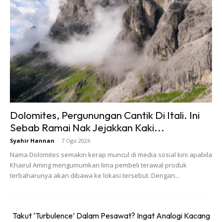
kupon untuk mereka merasai kesemua tarikan yang ada di
dalam taman tema tersebut.
Selain kupon yang berharga serendah RM3, para
pengunjung berpeluang untuk mendapatkan MAPS
Passport dengan harga RM80 dan MAPS Infinite dengan
harga RM145.
Dolomites, Pergunungan Cantik Di Itali. Ini
Sebab Ramai Nak Jejakkan Kaki...
Syahir Hannan
-
7 Ogo 2026
Nama Dolomites semakin kerap muncul di media sosial kini apabila
Khairul Aming mengumumkan lima pembeli terawal produk
Ads
terbaharunya akan dibawa ke lokasi tersebut. Dengan...
Takut ‘Turbulence’ Dalam Pesawat? Ingat Analogi Kacang