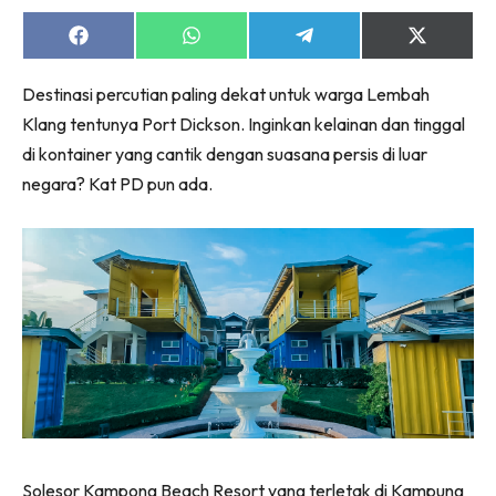
Share
Share
Share
Share
on
on
on
on
Facebook
WhatsApp
Telegram
X
Destinasi percutian paling dekat untuk warga Lembah
(Twitter)
Klang tentunya Port Dickson. Inginkan kelainan dan tinggal
di kontainer yang cantik dengan suasana persis di luar
negara? Kat PD pun ada.
Solesor Kampong Beach Resort yang terletak di Kampung