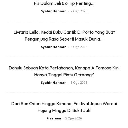
Pis Dalam Jeli & 6 Tip Penting...
Syahir Hannan
-
7 Ogo 2026
Ads
Livraria Lello, Kedai Buku Cantik Di Porto Yang Buat
Pengunjung Rasa Seperti Masuk Dunia...
Syahir Hannan
-
6 Ogo 2026
Dahulu Sebuah Kota Pertahanan, Kenapa A Famosa Kini
Untuk yang berkeluarga, kolam renang pastinya antara
Hanya Tinggal Pintu Gerbang?
faktor pilihan bila memilih penginapan. Jangan risau kerana
Syahir Hannan
-
5 Ogo 2026
kolam renang kat sini cukup besar dengan view yang
menghadap pantai.
Dari Bon Odori Hingga Kimono, Festival Jepun Warnai
Hujung Minggu Di Bukit Jalil
Fiezreen
-
5 Ogo 2026