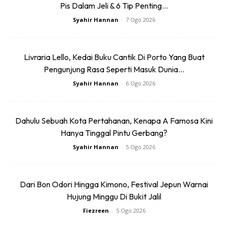
Pis Dalam Jeli & 6 Tip Penting...
Syahir Hannan
-
7 Ogo 2026
Livraria Lello, Kedai Buku Cantik Di Porto Yang Buat
Ads
Pengunjung Rasa Seperti Masuk Dunia...
Syahir Hannan
-
6 Ogo 2026
Dahulu Sebuah Kota Pertahanan, Kenapa A Famosa Kini
Hanya Tinggal Pintu Gerbang?
Syahir Hannan
-
5 Ogo 2026
Ketika ini, hanya beberapa orang yang dilihat menaiki
anak-anak tangga di lokasi tarikan utama iaitu Spanish
Steps. Segalanya sepi dan senyap. Tiada sesiapapun
Dari Bon Odori Hingga Kimono, Festival Jepun Warnai
yang duduk bersantai di sekeliling tapak air pancuran
Hujung Minggu Di Bukit Jalil
berbentuk bot, Fontana della Barcaccia.
Fiezreen
-
5 Ogo 2026
Paling aneh adalah ketiadaan kelibat orang ramai yang