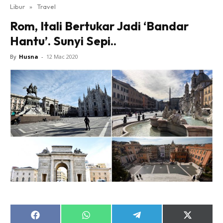
Libur
»
Travel
Rom, Itali Bertukar Jadi ‘Bandar
Hantu’. Sunyi Sepi..
By
Husna
-
12 Mac 2020
Share
Share
Share
Share