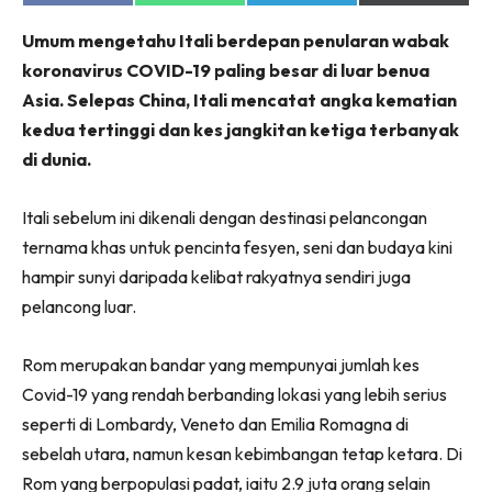
on
on
on
on
Facebook
WhatsApp
Telegram
X
Umum mengetahu Itali berdepan penularan wabak
(Twitter)
koronavirus COVID-19 paling besar di luar benua
Asia. Selepas China, Itali mencatat angka kematian
kedua tertinggi dan kes jangkitan ketiga terbanyak
di dunia.
Itali sebelum ini dikenali dengan destinasi pelancongan
ternama khas untuk pencinta fesyen, seni dan budaya kini
hampir sunyi daripada kelibat rakyatnya sendiri juga
pelancong luar.
Rom merupakan bandar yang mempunyai jumlah kes
Covid-19 yang rendah berbanding lokasi yang lebih serius
seperti di Lombardy, Veneto dan Emilia Romagna di
sebelah utara, namun kesan kebimbangan tetap ketara. Di
Rom yang berpopulasi padat, iaitu 2.9 juta orang selain