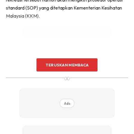
standard (SOP) yang ditetapkan Kementerian Kesihatan
Malaysia (KKM).
TERUSKAN MEMBACA
Ads
∞
Ads
Antara taman-taman di Kuala Lumpur termasuklah Taman
Tasik Perdana, Taman Bukit Kiara, Taman Tasik Titiwangsa,
Taman di Kepong dan beberapa taman rekreasi lain.