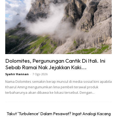
Anda mungkin berminat dengan
Dolomites, Pergunungan Cantik Di Itali. Ini
Sebab Ramai Nak Jejakkan Kaki...
Syahir Hannan
-
7 Ogo 2026
Nama Dolomites semakin kerap muncul di media sosial kini apabila
Khairul Aming mengumumkan lima pembeli terawal produk
terbaharunya akan dibawa ke lokasi tersebut. Dengan...
SHOPEE MY
SHOPEE MY
(1KG – 500G BABY )
CENDAWAN RANGUP BY
Takut ‘Turbulence’ Dalam Pesawat? Ingat Analogi Kacang
KEROPOK IKAN ASLI
HERO CHEF