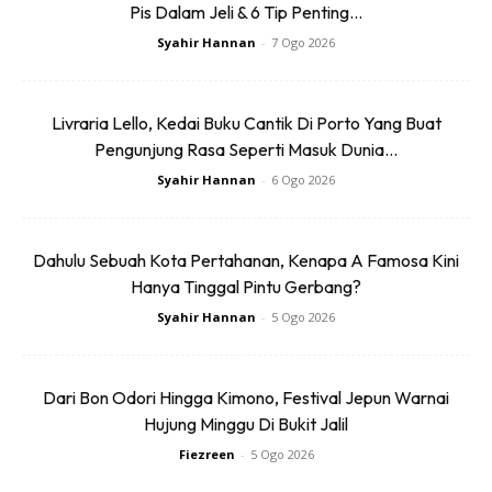
KUALA BESUT ...
Pis Dalam Jeli & 6 Tip Penting...
RM9
RM14.6
RM26
RM14.6
Syahir Hannan
-
7 Ogo 2026
Buy Now
Buy Now
Livraria Lello, Kedai Buku Cantik Di Porto Yang Buat
Pengunjung Rasa Seperti Masuk Dunia...
1
/
5
❮
❯
Syahir Hannan
-
6 Ogo 2026
Dahulu Sebuah Kota Pertahanan, Kenapa A Famosa Kini
Hanya Tinggal Pintu Gerbang?
Syahir Hannan
-
5 Ogo 2026
Dapatkan tips percutian, perkongsian dan info menarik.
Free jer!
Dari Bon Odori Hingga Kimono, Festival Jepun Warnai
Hujung Minggu Di Bukit Jalil
Fiezreen
-
5 Ogo 2026