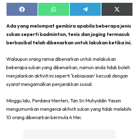
Share
Share
Share
Share
on
on
on
on
Facebook
WhatsApp
Telegram
X
Ada yang melompat gembira apabila beberapa jenis
(Twitter)
sukan seperti badminton, tenis dan joging termasuk
berbasikal telah dibenarkan untuk lakukan ketika ini.
Walaupun orang ramai dibenarkan untuk melakukan
beberapa sukan yang dibenarkan, namun anda tidak boleh
menjalankan aktiviti ini seperti ‘kebiasaan’ kecuali dengan
syarat mengamalkan penjarakkan sosial.
Minggu lalu, Perdana Menteri, Tan Sri Muhyiddin Yassin
mengumumkan mengenai aktiviti sukan yang tidak melebihi
10 orang dibenarkan bermula 4 Mei.