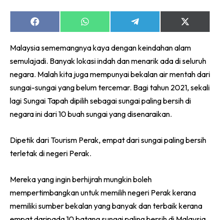
Share
Share
Share
Share
on
on
on
on
Facebook
WhatsApp
Telegram
X
Malaysia sememangnya kaya dengan keindahan alam
(Twitter)
semulajadi. Banyak lokasi indah dan menarik ada di seluruh
negara. Malah kita juga mempunyai bekalan air mentah dari
sungai-sungai yang belum tercemar. Bagi tahun 2021, sekali
lagi Sungai Tapah dipilih sebagai sungai paling bersih di
negara ini dari 10 buah sungai yang disenaraikan.
Dipetik dari Tourism Perak, empat dari sungai paling bersih
terletak di negeri Perak.
Mereka yang ingin berhijrah mungkin boleh
mempertimbangkan untuk memilih negeri Perak kerana
memiliki sumber bekalan yang banyak dan terbaik kerana
empat daripada 10 batang sungai paling bersih di Malaysia