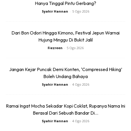
Hanya Tinggal Pintu Gerbang?
Anda mungkin berminat dengan
Syahir Hannan
-
5 Ogo 2026
Dari Bon Odori Hingga Kimono, Festival Jepun Warnai
Hujung Minggu Di Bukit Jalil
Fiezreen
-
5 Ogo 2026
Jangan Kejar Puncak Demi Konten, ‘Compressed Hiking’
SHOPEE MY
SHOPEE MY
Boleh Undang Bahaya
SAJI AROMA BERAS WANGI
Pengikat Plastik Ais Krim
MALAYSIA (2KG)
Malaysia Plastik Sagon
Syahir Hannan
-
4 Ogo 2026
Mudah ...
RM14
RM8.8
RM14
RM8.8
Ramai Ingat Mocha Sekadar Kopi Coklat, Rupanya Nama Ini
Buy Now
Buy Now
Berasal Dari Sebuah Bandar Di...
Syahir Hannan
-
4 Ogo 2026
1
/
5
❮
❯