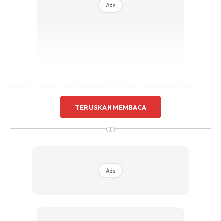
Ads
Menurut beliau, pencapaian ini turut disumbangan oleh
pihak Jabatan Pengairan dan Saliran (JPS) negeri dan
TERUSKAN MEMBACA
Jabatan Alam Sekitar (JAS) negeri.
∞
“Bagi tahun 2021, kerajaan negeri berharap agar Sungai
Kinta di sini turut tersenarai walau pun perlu menempuh
beberapa cabaran kerana kedudukannya di tengah-tengah
Ads
bandar raya Ipoh.