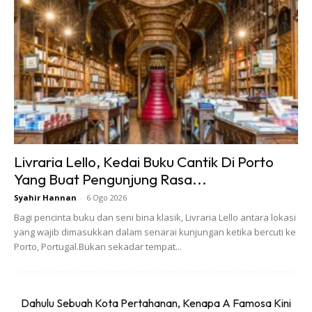
royong Denai Sungai Kebangsaan sempena Hari Air
Sedunia 2021 di Dataran Sungai Kinta di sini.
Ads
Livraria Lello, Kedai Buku Cantik Di Porto
Yang Buat Pengunjung Rasa...
Syahir Hannan
-
6 Ogo 2026
Bagi pencinta buku dan seni bina klasik, Livraria Lello antara lokasi
yang wajib dimasukkan dalam senarai kunjungan ketika bercuti ke
Porto, Portugal.Bukan sekadar tempat...
Program yang dihadiri Datuk Bandar Ipoh, Datuk Rumaizi
Baharin ini turut berjalan serentak di 12 buah daerah
melibatkan sungai masing-masing.
Dahulu Sebuah Kota Pertahanan, Kenapa A Famosa Kini