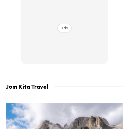
travel yang cukup ikonik.
Ada Bandar Moden & Kosmopolitan
Ads
Satu lagi persepsi yang sering melekat ialah Afrika hanya
kawasan kampung dan pedalaman. Sebenarnya, banyak
bandar di Afrika sedang berkembang pesat dan menjadi
pusat ekonomi, budaya serta pelancongan.
Jom Kita Travel