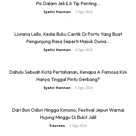
Pis Dalam Jeli & 6 Tip Penting...
Syahir Hannan
-
7 Ogo 2026
Livraria Lello, Kedai Buku Cantik Di Porto Yang Buat
Ads
Pengunjung Rasa Seperti Masuk Dunia...
Syahir Hannan
-
6 Ogo 2026
Dahulu Sebuah Kota Pertahanan, Kenapa A Famosa Kini
Hanya Tinggal Pintu Gerbang?
Syahir Hannan
-
5 Ogo 2026
Bukan Semua Kawasan Susah Air
Dari Bon Odori Hingga Kimono, Festival Jepun Warnai
Hujung Minggu Di Bukit Jalil
Isu kekurangan air bersih memang wujud di beberapa
Fiezreen
-
5 Ogo 2026
negara dan kawasan di Afrika. Namun, tidak tepat jika