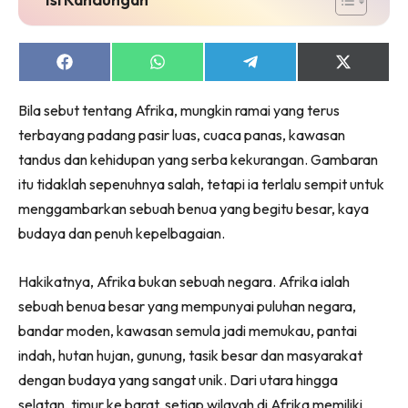
Share
Share
Share
Share
on
on
on
on
Facebook
WhatsApp
Telegram
X
Bila sebut tentang Afrika, mungkin ramai yang terus
(Twitter)
terbayang padang pasir luas, cuaca panas, kawasan
tandus dan kehidupan yang serba kekurangan. Gambaran
itu tidaklah sepenuhnya salah, tetapi ia terlalu sempit untuk
menggambarkan sebuah benua yang begitu besar, kaya
budaya dan penuh kepelbagaian.
Hakikatnya, Afrika bukan sebuah negara. Afrika ialah
sebuah benua besar yang mempunyai puluhan negara,
bandar moden, kawasan semula jadi memukau, pantai
indah, hutan hujan, gunung, tasik besar dan masyarakat
dengan budaya yang sangat unik. Dari utara hingga
selatan, timur ke barat, setiap wilayah di Afrika memiliki