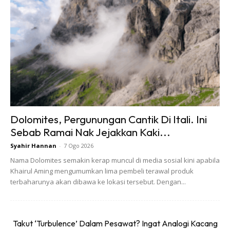
Dolomites, Pergunungan Cantik Di Itali. Ini
Cape Town, South Africa Kredit Foto: Lasermanmcgee / Pexels
Sebab Ramai Nak Jejakkan Kaki...
Cape Town di Afrika Selatan misalnya terkenal dengan
Syahir Hannan
-
7 Ogo 2026
pemandangan Table Mountain, kawasan Bo-Kaap yang
Nama Dolomites semakin kerap muncul di media sosial kini apabila
Khairul Aming mengumumkan lima pembeli terawal produk
berwarna-warni, pantai cantik dan suasana bandar yang
terbaharunya akan dibawa ke lokasi tersebut. Dengan...
moden. Nairobi di Kenya pula bukan sekadar pintu masuk ke
dunia safari, tetapi juga sebuah bandar besar yang aktif
dengan bisnes, teknologi dan gaya hidup urban.
Takut ‘Turbulence’ Dalam Pesawat? Ingat Analogi Kacang