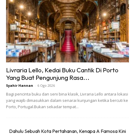
pemandangan indah rumahrumah ladang dengan
bumbung beratap rumbia yang dibina sejak abad ke-18.
Justeru itu, tidak hairanlah andai tempat ini mendapat
jolokan ‘Venice of the Netherlands’.
Dek kerana keunikannya, maka bukanlah sesuatu yang
mengejutkan bila mana Giethoorn menjadi salah satu
tarikan pelancongan yang popular. Berbasikal atau
Livraria Lello, Kedai Buku Cantik Di Porto
menaiki bot-bot kecil (canal tours) adalah cara terbaik
Yang Buat Pengunjung Rasa...
dan popular buat pelancong untuk menikmati suasana
Syahir Hannan
-
6 Ogo 2026
desa ini.
Bagi pencinta buku dan seni bina klasik, Livraria Lello antara lokasi
yang wajib dimasukkan dalam senarai kunjungan ketika bercuti ke
Porto, Portugal.Bukan sekadar tempat...
Dahulu Sebuah Kota Pertahanan, Kenapa A Famosa Kini