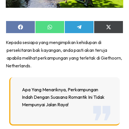
Share
Share
Share
Share
on
on
on
on
Facebook
WhatsApp
Telegram
X
Kepada sesiapa yang mengimpikan kehidupan di
(Twitter)
persekitaran bak kayangan, anda pasti akan teruja
apabila melihat perkampungan yang terletak di Giethoorn,
Netherlands.
Apa Yang Menariknya, Perkampungan
Indah Dengan Suasana Romantik Ini Tidak
Mempunyai Jalan Raya!