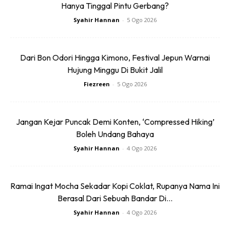
Hanya Tinggal Pintu Gerbang?
Syahir Hannan
-
5 Ogo 2026
Dari Bon Odori Hingga Kimono, Festival Jepun Warnai
Hujung Minggu Di Bukit Jalil
Kampung ini diasaskan oleh sekumpulan pelarian dari
Fiezreen
-
5 Ogo 2026
rantau Mediterranean pada sekitar tahun 1230 selepas
masehi. Jadi Tumpuan Sepanjang Musim Destinasi ini
Jangan Kejar Puncak Demi Konten, ‘Compressed Hiking’
menjadi terkenal pada tahun 1958 apabila ia menjadi lokasi
Boleh Undang Bahaya
penggambaran filem Fanfare, sebuah filem Belanda yang
Syahir Hannan
-
4 Ogo 2026
diarahkan oleh Bert Haanstra.
Ramai Ingat Mocha Sekadar Kopi Coklat, Rupanya Nama Ini
Berasal Dari Sebuah Bandar Di...
Syahir Hannan
-
4 Ogo 2026