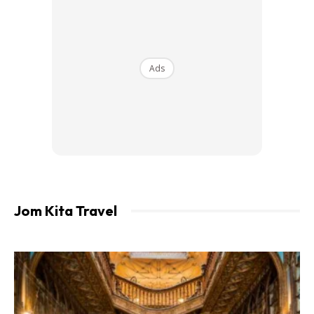
Ads
Ads
Jom Kita Travel
Terletak dalam wilayah Overijssel, perkampungan ini
memiliki terusan air sepanjang empat batu berlatarkan