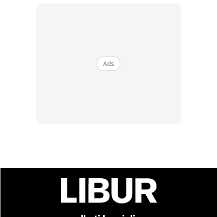
Ads
Ads
Terdapat kirakira 180 buah jambatan yang ada di
perkampungan yang menempatkan kira-kira 2600 orang
penduduk ini. Antara yang menjadi tarikan utama para
pelancong ialah sejumlah muzium yang ada di Giethoorn. Di
sini, mereka boleh belajar mengenai sejarah kehidupan
masyarakat di sini sejak 100 tahun yang lalu, melihat kerja-
kerja penghasilan tembikar secara tradisional dan kereta
antik.