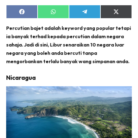
Share
Share
Share
Share
on
on
on
on
Facebook
WhatsApp
Telegram
X
Percutian bajet adalah keyword yang popular tetapi
(Twitter)
ia banyak terhad kepada percutian dalam negara
sahaja. Jadi di sini, Libur senaraikan 10 negara luar
negara yang boleh anda bercuti tanpa
mengorbankan terlalu banyak wang simpanan anda.
Nicaragua