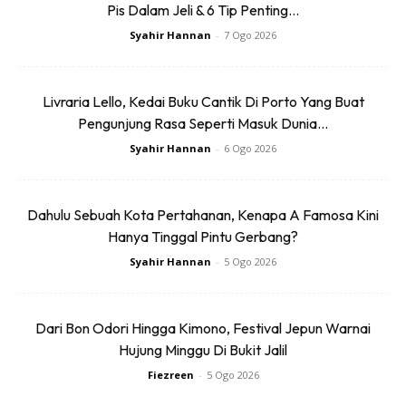
Pis Dalam Jeli & 6 Tip Penting...
Syahir Hannan
-
7 Ogo 2026
Livraria Lello, Kedai Buku Cantik Di Porto Yang Buat
Pengunjung Rasa Seperti Masuk Dunia...
Merupakan salah satu negara di Asia Tenggara yang paling
Syahir Hannan
-
6 Ogo 2026
banyak dikunjungi kerana kekayaan budaya setempat,
makanan yang enak serta nightlife, ia merupakan negara
Dahulu Sebuah Kota Pertahanan, Kenapa A Famosa Kini
yang kurang maju jika mahu dibandingkan dengan Thailand
Hanya Tinggal Pintu Gerbang?
dan Vietnam. Makanan boleh didapati dari julat harga
$1-3
Syahir Hannan
-
5 Ogo 2026
(RM4.16-12.48)
di restoran dan penginapan bermula dari
harga
$4-20 (RM16.64-83.20).
Anda boleh juga
menyewa tuk-tuk sepanjang hari dan melawat Angkor wat
Dari Bon Odori Hingga Kimono, Festival Jepun Warnai
dengan harga
$13 (RM54.03)
.
Hujung Minggu Di Bukit Jalil
Fiezreen
-
5 Ogo 2026
Nepal