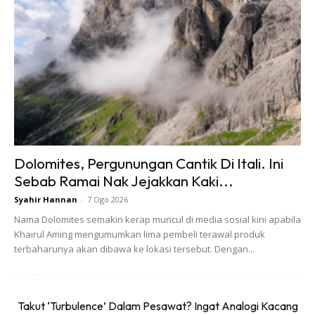
Kemboja
Dolomites, Pergunungan Cantik Di Itali. Ini
Sebab Ramai Nak Jejakkan Kaki...
Syahir Hannan
-
7 Ogo 2026
Nama Dolomites semakin kerap muncul di media sosial kini apabila
Khairul Aming mengumumkan lima pembeli terawal produk
terbaharunya akan dibawa ke lokasi tersebut. Dengan...
Takut ‘Turbulence’ Dalam Pesawat? Ingat Analogi Kacang
Ads