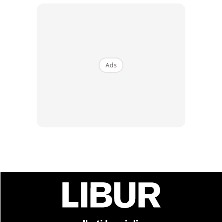
Ads
Selain dari anda melihat panorama banjaran Himalaya,
banyak lagi aktiviti lain untuk dilakukan di Nepal. Nikmatilah
makanan yang sedap dan menarik yang ada sehingga
lewat malam serta berjalan-jalan di jalan Kathmandu
ataupun lihat monyet memenuhi kuil (dari jauh ya!). Hotel
bajet bermula dari harga
$5-25 (RM20.80-104)
dan
makanan boleh anda dapat dengan harga
$2 (RM8.32
)!