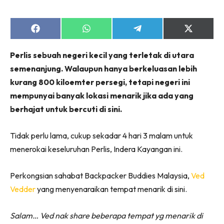
Share
Share
Share
Share
on
on
on
on
Facebook
WhatsApp
Telegram
X
Perlis sebuah negeri kecil yang terletak di utara
(Twitter)
semenanjung. Walaupun hanya berkeluasan lebih
kurang 800 kiloemter persegi, tetapi negeri ini
mempunyai banyak lokasi menarik jika ada yang
berhajat untuk bercuti di sini.
Tidak perlu lama, cukup sekadar 4 hari 3 malam untuk
menerokai keseluruhan Perlis, Indera Kayangan ini.
Perkongsian sahabat Backpacker Buddies Malaysia,
Ved
Vedder
yang menyenaraikan tempat menarik di sini.
Salam… Ved nak share beberapa tempat yg menarik di