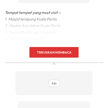
Tempat tempat yang must visit :-
1. Masjid terapung Kuala Perlis
2. Medan ikan bakar Kuala Perlis
3. Sunset Bukit Lagi / Gua sami
4. Mural Street Kangar
5. Rock climbing Bukit Keteri
6. Tasik Melati
TERUSKAN MEMBACA
7. Empangan Timah Tasuh (View ala2 NZ)
∞
8. Wang Kelian view point
9. Padang Besar
10. Bendang view seluruh Perlis
Ads
11. Air Terjun Bukit Ayer
Boleh refer gambar-gambar utk rujukan juga.. Jumpa di
Perlis