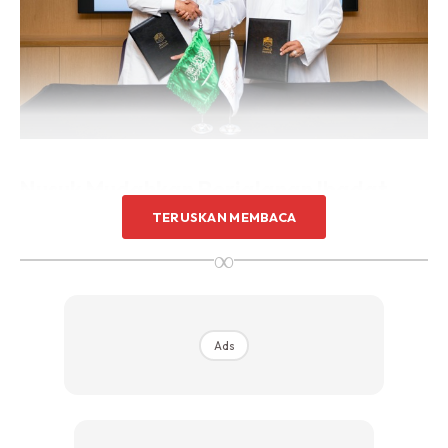
Nusuk Mudahkan Perjalanan Ibadat
Umrah
TERUSKAN MEMBACA
∞
Nusuk, satu inisiatif yang dilancarkan oleh Pihak Berkuasa
Pelancongan Saudi dengan kerjasama Program
Pengalaman Jemaah Umrah Wawasan 2030 telah
diumumkan dalam majlis yang dihadiri oleh Menteri Haji dan
Ads
Umrah, Tuan Yang Terutama Dr. Tawfiq bin Fawzan Al-
Rabiah. Nusuk akan meluaskan lagi pilihan dan
meningkatkan keseluruhan pengalaman umat Islam yang