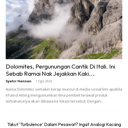
Ads
Dolomites, Pergunungan Cantik Di Itali. Ini
Sebab Ramai Nak Jejakkan Kaki...
Fahd Hamidaddin, Ketua Pegawai Eksekutif serta
Syahir Hannan
-
7 Ogo 2026
Ahli Lembaga Pengarah Pihak berkuasa Pelancongan
Nama Dolomites semakin kerap muncul di media sosial kini apabila
Saudi serta Pengarah Urusan Nusuk
, menyatakan,
Khairul Aming mengumumkan lima pembeli terawal produk
“Kami komited untuk menjadikan Saudi sebuah negara
terbaharunya akan dibawa ke lokasi tersebut. Dengan...
yang mudah dikunjungi oleh semua pelawat. Untuk jemaah
Umrah kami telah melancarkan pelantar digital Nusuk yang
direka bentuk untuk jemaah Umrah dan pelawat
Takut ‘Turbulence’ Dalam Pesawat? Ingat Analogi Kacang