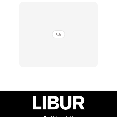
membuktikan ketangkasan kami dalam memenuhi
keperluan pasaran. Kami berharap untuk menyambut lebih
ramai pengunjung dari Malaysia berbanding sebelum ini.
Nusuk akan memudahkan dan melancarkan perancangan
dan penempahan perjalanan jemaah Umrah, seterusnya
Ads
menggalakkan para jemaah Umrah untuk mengenali Saudi
selain daripada sebagai tempat ibadah.