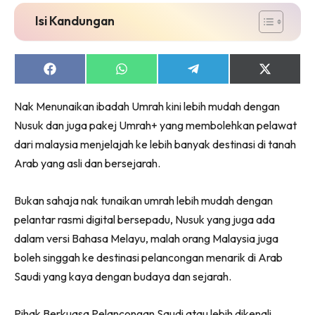
Isi Kandungan
Share
Share
Share
Share
on
on
on
on
Facebook
WhatsApp
Telegram
X
Nak Menunaikan ibadah Umrah kini lebih mudah dengan
(Twitter)
Nusuk dan juga pakej Umrah+ yang membolehkan pelawat
dari malaysia menjelajah ke lebih banyak destinasi di tanah
Arab yang asli dan bersejarah.
Bukan sahaja nak tunaikan umrah lebih mudah dengan
pelantar rasmi digital bersepadu, Nusuk yang juga ada
dalam versi Bahasa Melayu, malah orang Malaysia juga
boleh singgah ke destinasi pelancongan menarik di Arab
Saudi yang kaya dengan budaya dan sejarah.
Pihak Berkuasa Pelancongan Saudi atau lebih dikenali