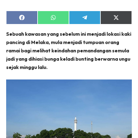
Share
Share
Share
Share
on
on
on
on
Facebook
WhatsApp
Telegram
X
Sebuah kawasan yang sebelum ini menjadi lokasi kaki
(Twitter)
pancing di Melaka, mula menjadi tumpuan orang
ramai bagi melihat keindahan pemandangan semula
jadi yang dihiasi bunga keladi bunting berwarna ungu
sejak minggu lalu.