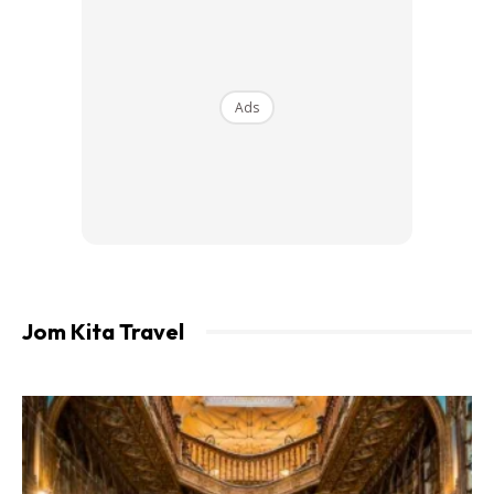
Ads
Foto: Twitter BH Online
Kewujudan kawasan kaladi bunting unggu viral tersebut
menjadi pilihan setengah-setengah individu untuk merakam
gambar kenang-kenangan umpama di luar negara ketika
musim perayaan ini. Namun, disebabkan negara kita masih
dalam Perintah Kawalan Pergerakan Bersyarat, aktivti
bergambar secara berkumpulan dan dikunjungi ramai orang
Jom Kita Travel
adalah dilarang. Pihak berkuasa mula mengawal ketat
kawasan berkenaan selepas mendapati kehadiran orang
ramai yang tinggi selain tidak mengamalkan penjarakan
sosial.