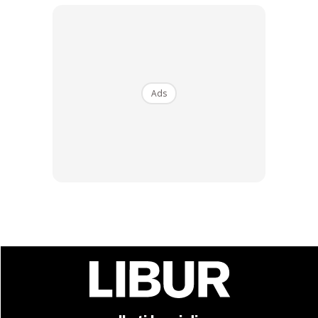
CENDAWAN RANGUP BY
[500g – 1kg] Frozen Halal
HERO CHEF
Dimsum / Dimsum Sejuk
B...
RM14.6
RM24
RM14.6
RM49
Buy Now
Buy Now
Ads
1
/
5
❮
❯
Ads