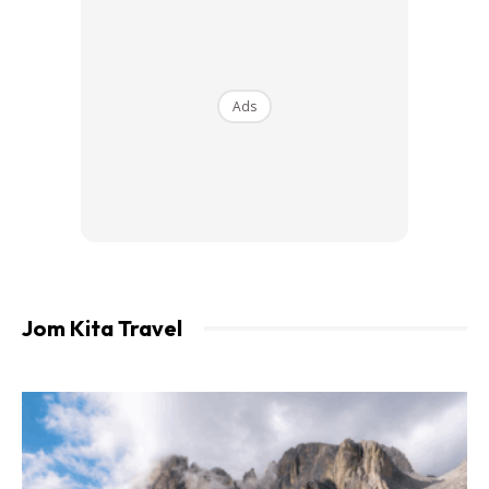
Buaya air masin tersebut perlu diselamatkan segera
daripada mati tercekik. Ramai bimbang tayar itu kini secara
perlahan-lahan membunuh buaya itu kerana saiz buaya
Ads
terbabit semakin hari semakin membesar.
Jom Kita Travel