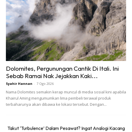
Pihak berkuasa percaya, ada individu yang zalim secara
sengaja meletakkan tayar itu di leher buaya dalam cubaan
membela haiwan ganas berkenaan.
Ads
Dolomites, Pergunungan Cantik Di Itali. Ini
Sebab Ramai Nak Jejakkan Kaki...
Syahir Hannan
-
7 Ogo 2026
Nama Dolomites semakin kerap muncul di media sosial kini apabila
Khairul Aming mengumumkan lima pembeli terawal produk
terbaharunya akan dibawa ke lokasi tersebut. Dengan...
Pegawai agensi dan ahli konservasi sebelum ini pernah
cuba menangkap buaya berkenaan namun, gagal.
Takut ‘Turbulence’ Dalam Pesawat? Ingat Analogi Kacang