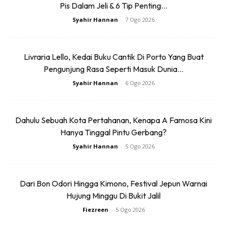
Seorang penjinak haiwan juga pernah cuba menangkap
Pis Dalam Jeli & 6 Tip Penting...
reptilia itu pada 2018 namun, turut menemui jalan buntu.
Syahir Hannan
-
7 Ogo 2026
Agensi Pemuliharaan Sumber Alam Sulawesi Tengah
juga pernah meminta bantuan organisasi dari Australia
Livraria Lello, Kedai Buku Cantik Di Porto Yang Buat
tetapi ia juga gagal berbuat demikian.
Pengunjung Rasa Seperti Masuk Dunia...
Syahir Hannan
-
6 Ogo 2026
Sumber:
dailymail
hmetro
Anda mungkin berminat dengan
Dahulu Sebuah Kota Pertahanan, Kenapa A Famosa Kini
Hanya Tinggal Pintu Gerbang?
Syahir Hannan
-
5 Ogo 2026
Dari Bon Odori Hingga Kimono, Festival Jepun Warnai
Hujung Minggu Di Bukit Jalil
Fiezreen
-
5 Ogo 2026
SHOPEE MY
SHOPEE MY