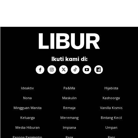
Ikuti kami di:
Ideaktiv
Pa&Ma
Hijabista
Nona
Maskulin
Kashoorga
Mingguan Wanita
Remaja
Vanilla Kismis
Keluarga
Meremang
Bintang Kecil
Media Hiburan
Impiana
Umpan
Pesona Pengantin
Rasa
Rapi