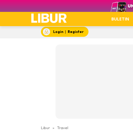
Video
BULETIN
Login
|
Register
Libur
»
Travel