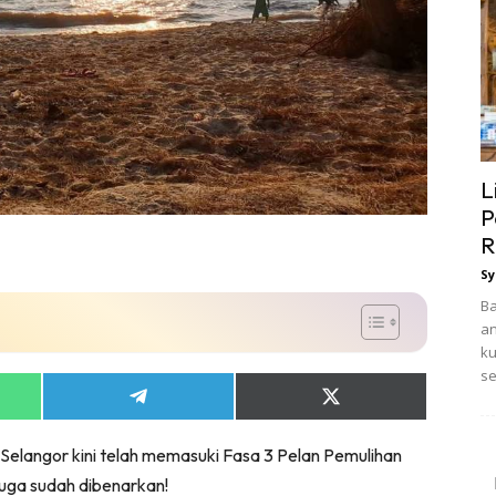
L
P
R
Sy
Ba
an
ku
se
Share
Share
on
on
App
Telegram
X
 Selangor kini telah memasuki Fasa 3 Pelan Pemulihan
(Twitter)
 juga sudah dibenarkan!