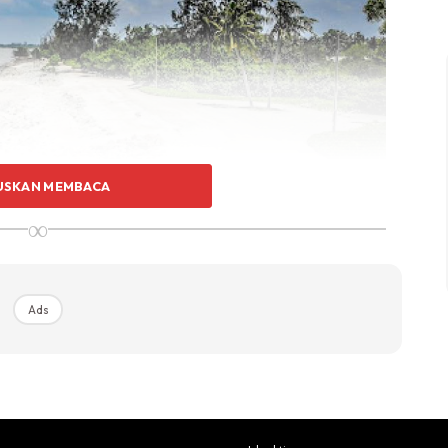
USKAN MEMBACA
∞
Ads