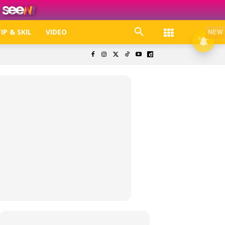
IP & SKIL
VIDEO
NEW
k. Free jer!
olisi Privasi