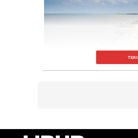
TER
Pantai Remis by MDKS