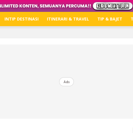
INTIP DESTINASI
ITINERARI & TRAVEL
TIP & BAJET
T
Hub Ideaktiv
Dapatkan tips percutian, perkongsian dan info menari
Ads
Dengan ini saya bersetuju dengan
Terma Penggunaan
dan
P
Langgan Sekarang
Langganan anda telah diterima. Terima kasih!