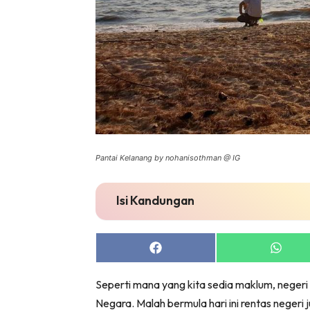
Pantai Kelanang by nohanisothman @ IG
Isi Kandungan
Share
Share
on
on
Facebook
Whats
Seperti mana yang kita sedia maklum, negeri
Negara. Malah bermula hari ini rentas negeri