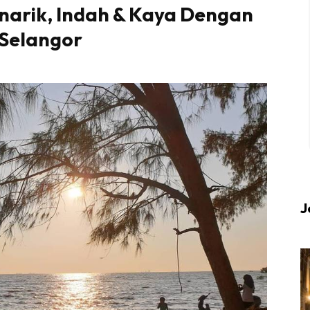
narik, Indah & Kaya Dengan
 Selangor
 up to date tentang tempat healing dan relax deng
Berlibur dan download
sekarang!
KLIK DI SEENI
J