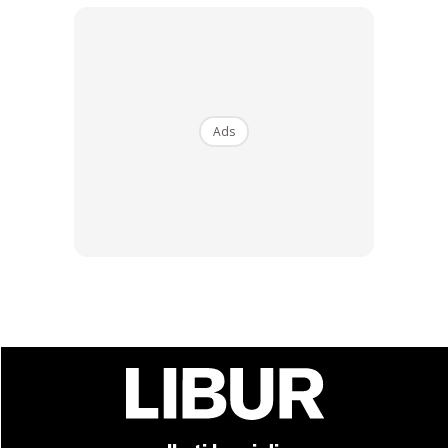
tidak dibenarkan.
Bermula hari raya ketiga nanti, pengusaha kedai makan dan
restoran akan dibenarkan beroperasi dari 7 pagi hingga 10
malam mengikut prosedur operasi standard (SOP) yang
Ads
telah ditetapkan.