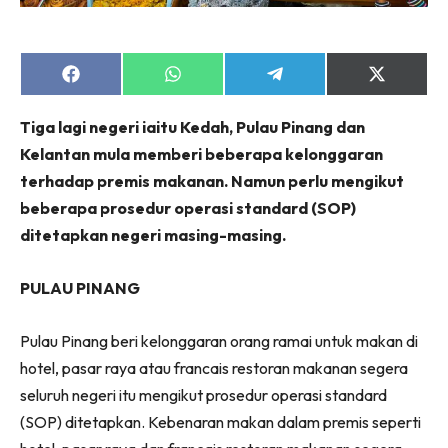
Share
Share
Share
Share
on
on
on
on
Facebook
WhatsApp
Telegram
X
Tiga lagi negeri iaitu Kedah, Pulau Pinang dan
(Twitter)
Kelantan mula memberi beberapa kelonggaran
terhadap premis makanan. Namun perlu mengikut
beberapa prosedur operasi standard (SOP)
ditetapkan negeri masing-masing.
PULAU PINANG
Pulau Pinang beri kelonggaran orang ramai untuk makan di
hotel, pasar raya atau francais restoran makanan segera
seluruh negeri itu mengikut prosedur operasi standard
(SOP) ditetapkan. Kebenaran makan dalam premis seperti