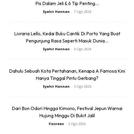
Pis Dalam Jeli & 6 Tip Penting...
Syahir Hannan
-
7 Ogo 2026
SHOPEE MY
SHOPEE MY
Livraria Lello, Kedai Buku Cantik Di Porto Yang Buat
JERUK JAMBU PAPA LARIS
JERUK MANGGA PAPA
JAMBU ORGANIK (Beli 4
LARIS 2.0 (BELI 4 PACK
Pengunjung Rasa Seperti Masuk Dunia...
Pack Percu...
PERCUMA 1 BEKA...
Syahir Hannan
-
6 Ogo 2026
RM12.9
RM12.9
RM43.9
RM42.9
Buy Now
Buy Now
Dahulu Sebuah Kota Pertahanan, Kenapa A Famosa Kini
Hanya Tinggal Pintu Gerbang?
1
/
5
❮
❯
Syahir Hannan
-
5 Ogo 2026
Semua restoran dan kedai makan di Kelantan dibenarkan
Dari Bon Odori Hingga Kimono, Festival Jepun Warnai
beroperasi dari jam 3 petang sehingga 10 malam,
Hujung Minggu Di Bukit Jalil
berbanding hanya setakat 6.30 petang sekarang.
Fiezreen
-
5 Ogo 2026
Bagaimanapun katanya kebenaran itu adalah untuk jualan
makanan secara bungkus sahaja. Makan di restoran masih