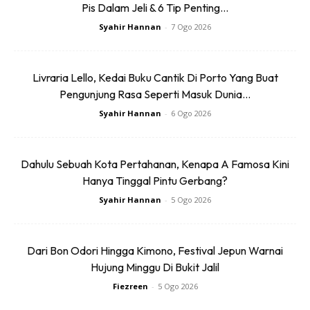
Pis Dalam Jeli & 6 Tip Penting...
makan benda sama. Nothing new atau rare tapi yg rare nya
Syahir Hannan
-
7 Ogo 2026
bab harga ????
Livraria Lello, Kedai Buku Cantik Di Porto Yang Buat
Pengunjung Rasa Seperti Masuk Dunia...
Syahir Hannan
-
6 Ogo 2026
Ads
Dahulu Sebuah Kota Pertahanan, Kenapa A Famosa Kini
Hanya Tinggal Pintu Gerbang?
Syahir Hannan
-
5 Ogo 2026
Dari Bon Odori Hingga Kimono, Festival Jepun Warnai
1st : SUPIR
Hujung Minggu Di Bukit Jalil
Disebabkan kakak cheapskate, so kakak memang tnya
Fiezreen
-
5 Ogo 2026
almost 10-12 org supir to get the minimum price ?? and yes,