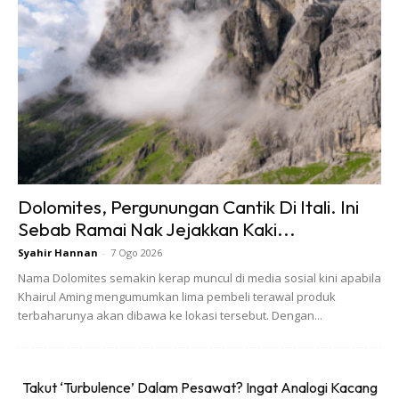
Dolomites, Pergunungan Cantik Di Itali. Ini
Sebab Ramai Nak Jejakkan Kaki...
Syahir Hannan
-
7 Ogo 2026
Nama Dolomites semakin kerap muncul di media sosial kini apabila
Khairul Aming mengumumkan lima pembeli terawal produk
terbaharunya akan dibawa ke lokasi tersebut. Dengan...
Bab itenary, bole search je mana2 sbb kakak rasa most
Takut ‘Turbulence’ Dalam Pesawat? Ingat Analogi Kacang
visitors yg visit Jogja akan pergi ke tempat yang sama,