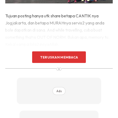
Tujuan posting hanya utk share betapa CANTIK nya
Jogjakarta, dan betapa MURAHnya servis2 yang anda
bole dapatkan di sana. And while travelling, cuba buat
something that is OUT OF NORM. Bukan apa, memory tu.
Kekal sampai bila2 insyaAllah.
TERUSKAN MEMBACA
∞
Ads
Ads