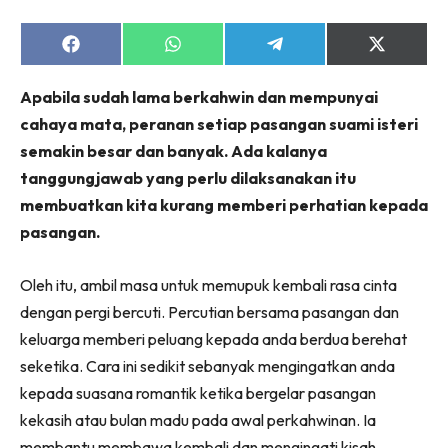
Share
Share
Share
Share
on
on
on
on
Facebook
WhatsApp
Telegram
X
Apabila sudah lama berkahwin dan mempunyai
(Twitter)
cahaya mata, peranan setiap pasangan suami isteri
semakin besar dan banyak. Ada kalanya
tanggungjawab yang perlu dilaksanakan itu
membuatkan kita kurang memberi perhatian kepada
pasangan.
Oleh itu, ambil masa untuk memupuk kembali rasa cinta
dengan pergi bercuti. Percutian bersama pasangan dan
keluarga memberi peluang kepada anda berdua berehat
seketika. Cara ini sedikit sebanyak mengingatkan anda
kepada suasana romantik ketika bergelar pasangan
kekasih atau bulan madu pada awal perkahwinan. Ia
membantu membawa kembali dan mengingati kisah