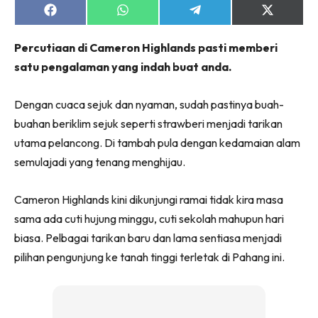
Share
Share
Share
Share
on
on
on
on
Facebook
WhatsApp
Telegram
X
Percutiaan di Cameron Highlands pasti memberi
(Twitter)
satu pengalaman yang indah buat anda.
Dengan cuaca sejuk dan nyaman, sudah pastinya buah-
buahan beriklim sejuk seperti strawberi menjadi tarikan
utama pelancong. Di tambah pula dengan kedamaian alam
semulajadi yang tenang menghijau.
Cameron Highlands kini dikunjungi ramai tidak kira masa
sama ada cuti hujung minggu, cuti sekolah mahupun hari
biasa. Pelbagai tarikan baru dan lama sentiasa menjadi
pilihan pengunjung ke tanah tinggi terletak di Pahang ini.