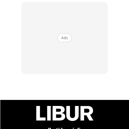
Ads
Ads
Destinasi menarik lain yang perlu anda tuju dan lokasi
makanan untuk dikunjungi jika berkesempatan bercuti di