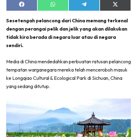
Share
Share
Share
Share
on
on
on
on
Facebook
WhatsApp
Telegram
X
Sesetengah pelancong dari China memang terkenal
(Twitter)
dengan perangai pelik dan jelik yang akan dilakukan
tidak kira berada di negara luar atau di negara
sendiri.
Media di China mendedahkan perbuatan ratusan pelancong
tempatan warganegara mereka telah menceroboh masuk
ke Longqiao Cultural & Ecological Park di Sichuan, China
yang sedang ditutup.