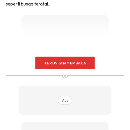
seperti bunga teratai.
Ads
TERUSKAN MEMBACA
∞
Longqiao Cultural & Ecological Park sebelum ini ditutup
Ads
sejak Mac 2019 untuk pembinaan saluran air dan dijangka
dibuka dalam masa terdekat. Namun, belum pun dibuka,
beratus-ratus pelancong China telah memasuki taman