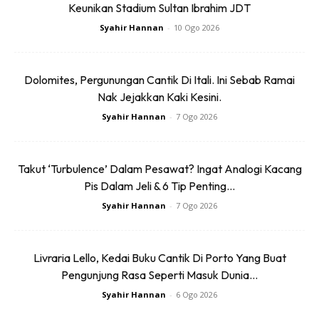
masuk ke taman itu setiap hari dengan memanjat dan
Keunikan Stadium Sultan Ibrahim JDT
memotong pagar.
Syahir Hannan
-
10 Ogo 2026
Menurut pengurus taman, akibat perbuatan tidak
Dolomites, Pergunungan Cantik Di Itali. Ini Sebab Ramai
bertamadun pelancong China terbabit menyebabkan
Nak Jejakkan Kaki Kesini.
operasi taman itu terpaksa ditutup sehingga hujung tahun.
Syahir Hannan
-
7 Ogo 2026
Pihak taman melihat tiada sebab untuk membuka operasi
kepada pelancong tahun ini kerana semua bunga-bunga
teratai sudah habis dipetik oleh individu tidak
Takut ‘Turbulence’ Dalam Pesawat? Ingat Analogi Kacang
bertanggungjawab.
Pis Dalam Jeli & 6 Tip Penting...
Syahir Hannan
-
7 Ogo 2026
Livraria Lello, Kedai Buku Cantik Di Porto Yang Buat
Pengunjung Rasa Seperti Masuk Dunia...
Syahir Hannan
-
6 Ogo 2026
Ads