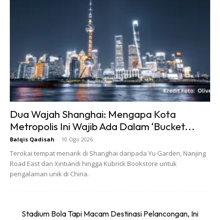
Dua Wajah Shanghai: Mengapa Kota
Ads
Metropolis Ini Wajib Ada Dalam ‘Bucket...
Balqis Qadisah
-
10 Ogo 2026
Terokai tempat menarik di Shanghai daripada Yu Garden, Nanjing
Road East dan Xintiandi hingga Kubrick Bookstore untuk
pengalaman unik di China.
Sejak musim bunga bermula bulan Jun, dianggarkan sekitar
200 hingga 300 orang pelancong tempatan menceroboh
Stadium Bola Tapi Macam Destinasi Pelancongan, Ini