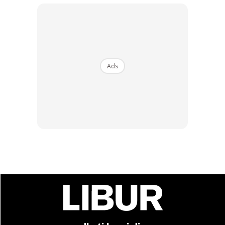
Ali Muthu _ Ah Hock Kopitiam by aisyafrump @ IG.v1
3) Pantai dan Taman
Ads
Anda juga boleh menyambut Hari Malaysia bersama
keluarga tersayang dengan mengadakan aktiviti
perkelahan atau riadah. Taman riadah di Negeri Selangor
kebanyakannya dilengkapi dengan pemandangan indah
dan kemudahan yang mencukupi.
Selain daripada taman, pantai juga merupakan lokasi yang
sesuai yang boleh dilawati oleh semua lapisan masyarakat,
dan pada masa yang sama, mengukuhkan semangat
perpaduan. Pantai dan taman yang boleh dilawati di Negeri