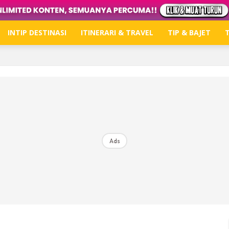
INTIP DESTINASI
ITINERARI & TRAVEL
TIP & BAJET
T
Hub Ideaktiv
Dapatkan tips percutian, perkongsian dan info menari
Ads
Dengan ini saya bersetuju dengan
Terma Penggunaan
dan
P
Langgan Sekarang
Langganan anda telah diterima. Terima kasih!