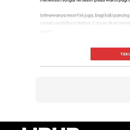
Istimewanya resort ini juga, bagi kaki panci
rumah sambil beristirehat. Cara ini akan me
resort.
Selain itu, bagi yang ingin merasai pengalam
disediakan. Pengunjung boleh berkayak di s
TER
berpatutan.
Suasana kampung
Menurut Pemilik ALA Riverview Lodge, Shari
tanah persendirian ini sebenarnya diilhamkan
“Sebenarnya resort ini adalah rumah tetam
cantik kami telah bersetuju untuk memberi pe