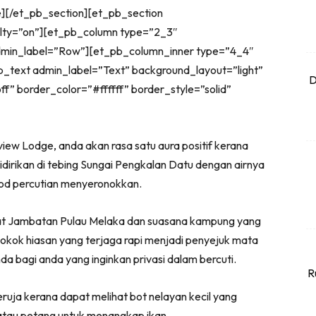
e][/et_pb_section][et_pb_section
ialty=”on”][et_pb_column type=”2_3″
dmin_label=”Row”][et_pb_column_inner type=”4_4″
_text admin_label=”Text” background_layout=”light”
D
ff” border_color=”#ffffff” border_style=”solid”
iew Lodge, anda akan rasa satu aura positif kerana
idirikan di tebing Sungai Pengkalan Datu dengan airnya
od percutian menyeronokkan.
ihat Jambatan Pulau Melaka dan suasana kampung yang
-pokok hiasan yang terjaga rapi menjadi penyejuk mata
da bagi anda yang inginkan privasi dalam bercuti.
R
eruja kerana dapat melihat bot nelayan kecil yang
 atau petang untuk menangkap ikan.