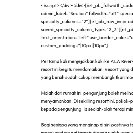
</script></div></div>[/et_pb_fullwidth_cod
admin_label=”Section” fullwidth=”off” spec
specialty_columns=”2″][et_pb_row_inner a
saved_specialty_column_type=”2_3″][et_pb
text_orientation=”left” use_border_color=”o
custom_padding=”|10px||10px”]
Pertama kali menjejakkan kaki ke ALA Riverv
resort ini begitu mendamaikan. Resort yang d
yang bersih sudah cukup membangkitkan mo
Malah dari rumah ini, pengunjung boleh mel
menyamankan. Di sekililing resort ini, pokok
kepada pengunjung. Ia seolah-olah terapi min
Bagi sesiapa yang menginap di sini pastinya t
menelusuri sungai tersebut pada waktu pagi