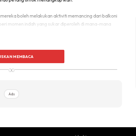
ng mereka boleh melakukan aktiviti memancing dari balkoni
mberi momen indah yang sukar diperoleh di mana-mana
an berkayak dan menaiki bot, perkhidmatan itu turut
epanjang kawasan sungai dengan pakej bayaran yang
USKAN MEMBACA
∞
Ads
fah Mastura Syed Mohamad, resort yang dibina di atas
 oleh suami, Azmi Ludin yang juga seorang arkitek.
u untuk keluarga kami. Memandangkan kawasannya yang
luang kepada orang ramai menginap di sini sambil