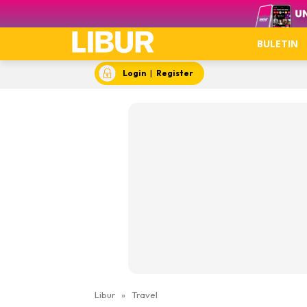
Video
BULETIN
Login
|
Register
Libur
»
Travel