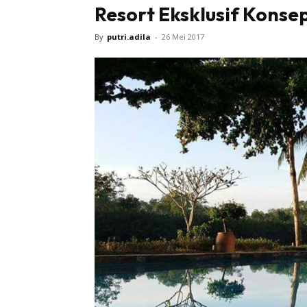
Resort Eksklusif Konse
By
putri.adila
-
26 Mei 2017
Sentiasa