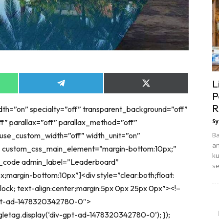
L
Share
Share
on
on
P
App
Telegram
X
R
idth=”on” specialty=”off” transparent_background=”off”
(Twitter)
f” parallax=”off” parallax_method=”off”
Sy
 use_custom_width=”off” width_unit=”on”
Ba
an
” custom_css_main_element=”margin-bottom:10px;”
ku
h_code admin_label=”Leaderboard”
se
margin-bottom:10px”]<div style=”clear:both;float:
e-block; text-align:center;margin:5px 0px 25px 0px”><!–
pt-ad-1478320342780-0″>
gletag.display(‘div-gpt-ad-1478320342780-0’); });