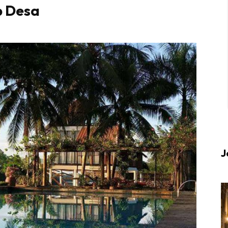
p Desa
 up to date tentang tempat healing dan relax deng
Berlibur dan download
sekarang!
KLIK DI SEENI
J