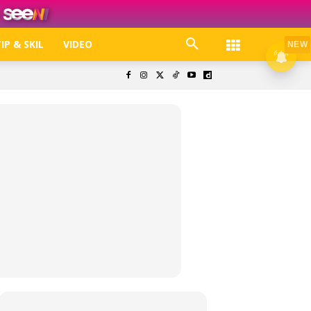
IP & SKIL
VIDEO
NEW
k. Free jer!
olisi Privasi