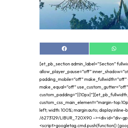
Share
Share
on
on
Facebook
Whats
[et_pb_section admin_label=”Section” fullw
allow_player_pause=”off” inner_shadow=”of
padding_mobile=”off” make_fullwidth=”off”
make_equal=”off” use_custom_gutter=”off
custom_padding=”||10px|”][et_pb_fullwidt
custom_css_main_element=”margin-top:10px;
left; width: 100%; margin:auto; display:inlin
/6273129/LIBUR_720X90 –><div id=”div-g
<script>googletag.cmd.push(function() {goo