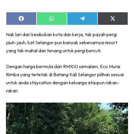
Share
Share
Share
Share
on
on
on
on
Facebook
WhatsApp
Telegram
X
Nak lari dari kesibukan kota dan kerja, tak payah pergi
(Twitter)
jauh-jauh, kat Selangor pun banyak sebenarnya resort
yang tak mahal dan tenang untuk pergi bercuti.
Dengan harga bermula dari RM100 semalam, Eco Murai
Rimba yang terletak di Batang Kali Selangor pilihan sesuai
untuk anda staycation dengan keluarga ataupun rakan-
rakan.