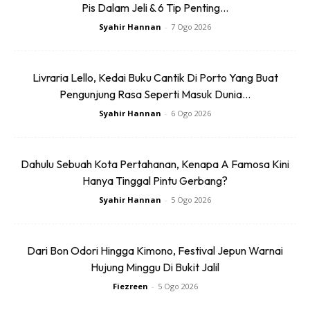
Pis Dalam Jeli & 6 Tip Penting...
Oleh kerana Eco Murai Rimba terletak di pinggiran hutan,
pengunjung yang hadir di sini bakal disajikan dengan
Syahir Hannan
-
7 Ogo 2026
suasana hutan yang nyaman serta mereka juga boleh
menikmati kedinginan air sungai dan air terjun yang terletak
Livraria Lello, Kedai Buku Cantik Di Porto Yang Buat
berhampiran dengan chalet tersebut.
Pengunjung Rasa Seperti Masuk Dunia...
Syahir Hannan
-
6 Ogo 2026
Dahulu Sebuah Kota Pertahanan, Kenapa A Famosa Kini
Hanya Tinggal Pintu Gerbang?
Ads
Syahir Hannan
-
5 Ogo 2026
Dari Bon Odori Hingga Kimono, Festival Jepun Warnai
Hujung Minggu Di Bukit Jalil
Fiezreen
-
5 Ogo 2026