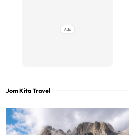
Ads
Ads
melihat burung, berenang atau mencuba nasib memancing
di kawasan air terjun yang dikelilingi alam semulajadi.
Jom Kita Travel