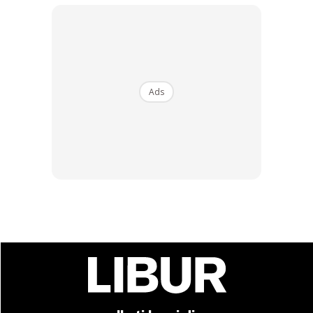
Terletak tidak jauh dari pusat peranginan, Genting
Highland, kalau tak ada apa-apa aktiviti di malam hari
bolehlah jalan-jalan ke sana. Perjalanan hanya mengambil
masa 15 hingga ke 20 minit sahaja.
Ads