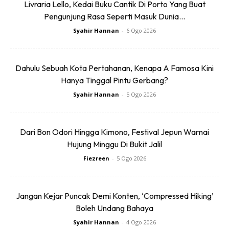
Livraria Lello, Kedai Buku Cantik Di Porto Yang Buat
Pengunjung Rasa Seperti Masuk Dunia...
1) Memulakan perjalanan dari KL Sentral – Gemas – Wakaf
Syahir Hannan
-
6 Ogo 2026
Bharu – Kota Bharu – KL.
2) Mula-mula kena beli tiket
sleeper train
dahulu melalui
Dahulu Sebuah Kota Pertahanan, Kenapa A Famosa Kini
apps KTMB untuk merasai pengalaman tidur di atas katil
Hanya Tinggal Pintu Gerbang?
dalam kereta api.
Syahir Hannan
-
5 Ogo 2026
3) Pilih koc berkatil iaitu Koc T6-T8. Sementara itu, koc
untuk seat duduk adalah Koc T1-T3. Mereka pilih koc 8, koc
Dari Bon Odori Hingga Kimono, Festival Jepun Warnai
Hujung Minggu Di Bukit Jalil
paling hujung. Kenapa lebih baik pilih koc 8, penumpang lain
tak lalu-lalang untuk ke cafe di koc 5 dan ia yang paling
Fiezreen
-
5 Ogo 2026
dekat dengan kepala keretapi.
Jangan Kejar Puncak Demi Konten, ‘Compressed Hiking’
Boleh Undang Bahaya
Syahir Hannan
-
4 Ogo 2026