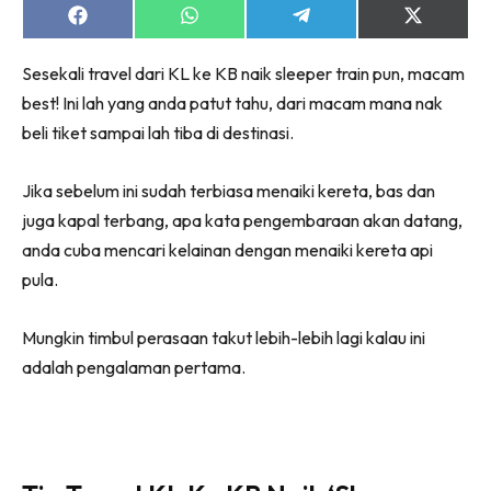
Share
Share
Share
Share
on
on
on
on
Facebook
WhatsApp
Telegram
X
Sesekali travel dari KL ke KB naik sleeper train pun, macam
(Twitter)
best! Ini lah yang anda patut tahu, dari macam mana nak
beli tiket sampai lah tiba di destinasi.
Jika sebelum ini sudah terbiasa menaiki kereta, bas dan
juga kapal terbang, apa kata pengembaraan akan datang,
anda cuba mencari kelainan dengan menaiki kereta api
pula.
Mungkin timbul perasaan takut lebih-lebih lagi kalau ini
adalah pengalaman pertama.