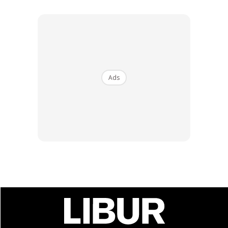
Ads
Penumpang boleh menjamu selera di kafe yang terletak di
koc 5.
Ads