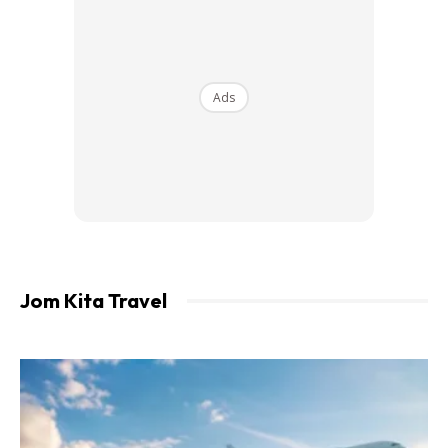
Berikut adalah rumusan daripada perkongsian pengalaman
Diyana sewaktu bercuti bersama tiga orang rakannya.
Ads
Ads
Jom Kita Travel