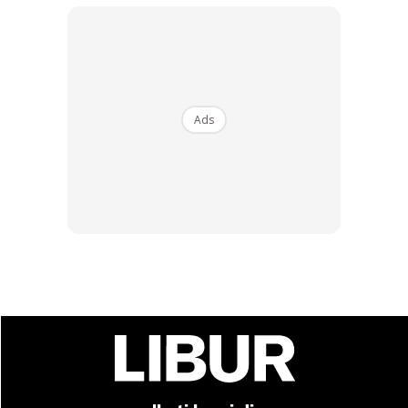
penumpang, jenis bilik yang bersesuaian akan keluar untuk
dipilih. So kita boleh pilih bilik yang bersesuaian dengan
minat dan budget masing-masing.
Ads
Ads
Kelengkapan Cabin :
LCD tv, hair dryer, safe box,
toiletries, towels, bath robe, shower cubicle, drinkable tap
water (hot/cold), mini fridge, mineral water, instant coffee