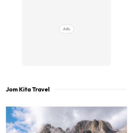
Disebabkan belum fully move on, terasa macam nak
throwback, alang-alang tu saya kongsi pengalaman dan
review sikit trip atas laut ni dengan kawan-kawan semua;
Ads
Port Klang – Pulau Pinang – Singapore – Port
Klang
Ini memang kali pertama saya bercuti dengan Genting
Dream Cruise. Secara keseluruhannya memang
pengalaman baru yang sangat berbeza.
Jom Kita Travel
Keseluruhan trip ni boleh kata macam kombinasi
peaceful,
relaxing, fun dan challenging, in a good way.