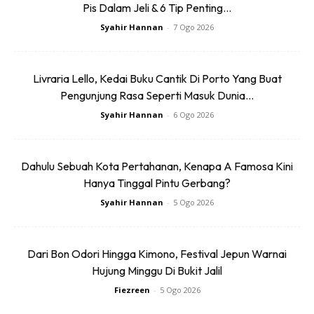
lengkap dengan dua kerusi santai dan meja kopi.
Pis Dalam Jeli & 6 Tip Penting...
Syahir Hannan
-
7 Ogo 2026
Livraria Lello, Kedai Buku Cantik Di Porto Yang Buat
Pengunjung Rasa Seperti Masuk Dunia...
Syahir Hannan
-
6 Ogo 2026
Dahulu Sebuah Kota Pertahanan, Kenapa A Famosa Kini
Hanya Tinggal Pintu Gerbang?
Syahir Hannan
-
5 Ogo 2026
Dari Bon Odori Hingga Kimono, Festival Jepun Warnai
Hujung Minggu Di Bukit Jalil
Tempahan kami buat direct dari official website:
Fiezreen
-
5 Ogo 2026
(
rwcruises.com
) Selepas pilih tarikh dan masukkan jumlah