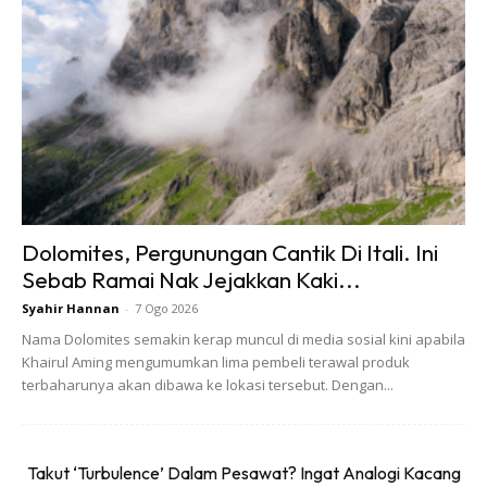
Saya pergi trip ni dengan wife dan anak umur 6 tahun.
Dolomites, Pergunungan Cantik Di Itali. Ini
Secara overall, trip ni sesuai untuk semua peringkat umur.
Sebab Ramai Nak Jejakkan Kaki...
Syahir Hannan
-
7 Ogo 2026
Trip kitorang 4 Hari 3 Malam, tapi untuk pilihan ada macam-
Nama Dolomites semakin kerap muncul di media sosial kini apabila
macam, ada yang 5 hari 4 malam, 3 hari 2 malam dan lain-
Khairul Aming mengumumkan lima pembeli terawal produk
lain termasuk destinasi/ route yang berbeza-beza.
terbaharunya akan dibawa ke lokasi tersebut. Dengan...
Bilik (Cabin) : Saya pilih Balcony State Room, ada satu katil
besar dan sofa bed. Yang paling best, bilik ni ada balkoni
Takut ‘Turbulence’ Dalam Pesawat? Ingat Analogi Kacang