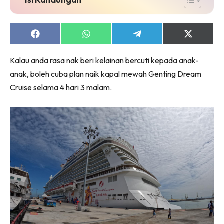
Share
Share
Share
Share
on
on
on
on
Facebook
WhatsApp
Telegram
X
Kalau anda rasa nak beri kelainan bercuti kepada anak-
(Twitter)
anak, boleh cuba plan naik kapal mewah Genting Dream
Cruise selama 4 hari 3 malam.