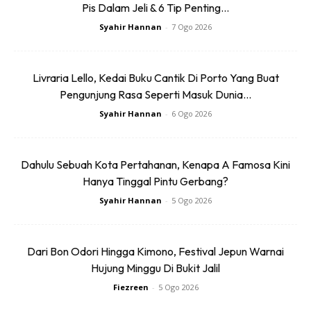
Pis Dalam Jeli & 6 Tip Penting...
percutian seperti Mohd Hafiz dan rakannnya, ikuti
perkongsian ini!
Syahir Hannan
-
7 Ogo 2026
Bali – Nusa Penida Trip March 2023
Livraria Lello, Kedai Buku Cantik Di Porto Yang Buat
Pengunjung Rasa Seperti Masuk Dunia...
Alhamdulilah selamat kembali ke tanah air selepas
Syahir Hannan
-
6 Ogo 2026
seminggu disana. (Culture,Adventure,Leisure)
Flight Airasia Return RM689
Dahulu Sebuah Kota Pertahanan, Kenapa A Famosa Kini
Hanya Tinggal Pintu Gerbang?
Hotel RM518pp
Syahir Hannan
-
5 Ogo 2026
Supir Pak Yanto RM173pp 6 Hari (Harga dikira sebiji
kenderaan)
Dari Bon Odori Hingga Kimono, Festival Jepun Warnai
Hujung Minggu Di Bukit Jalil
ATV Ride + Nusa Penida Day Tour + Jeep Sunrise Trip =
Fiezreen
-
5 Ogo 2026
RM548