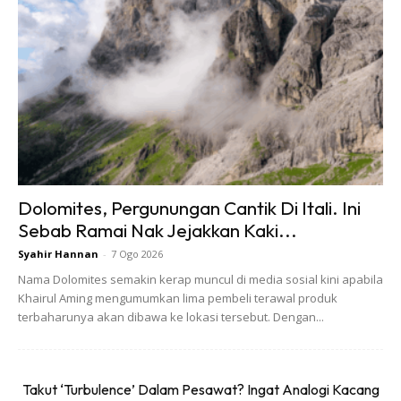
Dolomites, Pergunungan Cantik Di Itali. Ini
Sebab Ramai Nak Jejakkan Kaki...
Syahir Hannan
-
7 Ogo 2026
Nama Dolomites semakin kerap muncul di media sosial kini apabila
Khairul Aming mengumumkan lima pembeli terawal produk
terbaharunya akan dibawa ke lokasi tersebut. Dengan...
Menurut Mohd Hafiz, bajet yang diperlukan juga tidak
terlalu besar dan jika tidak termasuk ke beach club dalam
RM2 ribu sudah memadai. Bagi yang ingin merasai sendiri
Takut ‘Turbulence’ Dalam Pesawat? Ingat Analogi Kacang