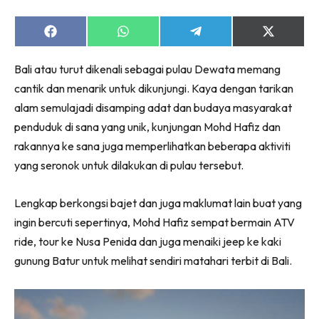
Share
Share
Share
Share
on
on
on
on
Facebook
WhatsApp
Telegram
X
Bali atau turut dikenali sebagai pulau Dewata memang
(Twitter)
cantik dan menarik untuk dikunjungi. Kaya dengan tarikan
alam semulajadi disamping adat dan budaya masyarakat
penduduk di sana yang unik, kunjungan Mohd Hafiz dan
rakannya ke sana juga memperlihatkan beberapa aktiviti
yang seronok untuk dilakukan di pulau tersebut.
Lengkap berkongsi bajet dan juga maklumat lain buat yang
ingin bercuti sepertinya, Mohd Hafiz sempat bermain ATV
ride, tour ke Nusa Penida dan juga menaiki jeep ke kaki
gunung Batur untuk melihat sendiri matahari terbit di Bali.