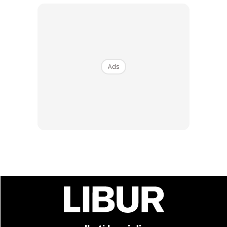
Jika tanpa Beach club bajet dalam RM2k all in
Recommend
Ads
Pak Yanto +62 817556488
Abang Rahull +62 87862981777
Ads