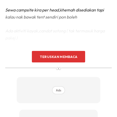
Sewa campsite kira per head,khemah disediakan tapi
kalau nak bawak tent sendiri pon boleh
Ada aktiviti kayak,candat sotong ( tak termasuk harga
pakej )
TERUSKAN MEMBACA
∞
Ads