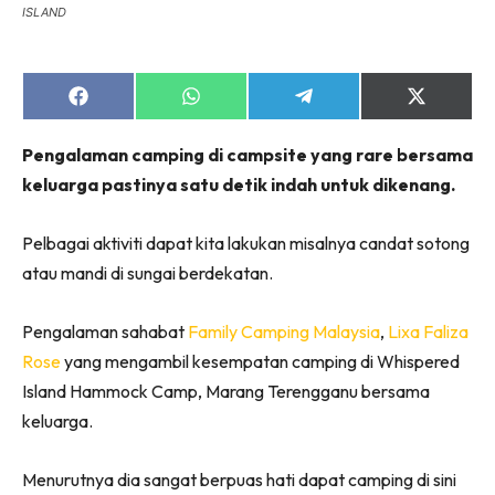
ISLAND
Share
Share
Share
Share
on
on
on
on
Facebook
WhatsApp
Telegram
X
Pengalaman camping di campsite yang rare bersama
(Twitter)
keluarga pastinya satu detik indah untuk dikenang.
Pelbagai aktiviti dapat kita lakukan misalnya candat sotong
atau mandi di sungai berdekatan.
Pengalaman sahabat
Family Camping Malaysia
,
Lixa Faliza
Rose
yang mengambil kesempatan camping di Whispered
Island Hammock Camp, Marang Terengganu bersama
keluarga.
Menurutnya dia sangat berpuas hati dapat camping di sini