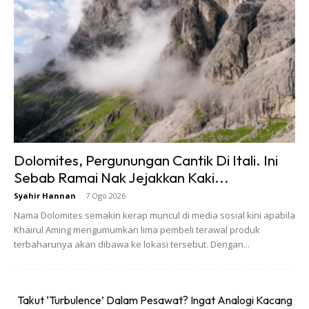
Ads
Dolomites, Pergunungan Cantik Di Itali. Ini
Sebab Ramai Nak Jejakkan Kaki...
VCR
Syahir Hannan
-
7 Ogo 2026
Nama Dolomites semakin kerap muncul di media sosial kini apabila
Anda penggemar kopi? Kafe ini sangat ideal untuk anda
Khairul Aming mengumumkan lima pembeli terawal produk
menghabiskan masa pada hujung minggu. Selain
terbaharunya akan dibawa ke lokasi tersebut. Dengan...
menyajikan pilihan minuman kopi yang sedap, di sini juga
menghidangkan pelbagai hidangan lazat seperti Soft Shell
Crab Burger & Quiche Granola. Paling menarik kafe ini
Takut ‘Turbulence’ Dalam Pesawat? Ingat Analogi Kacang