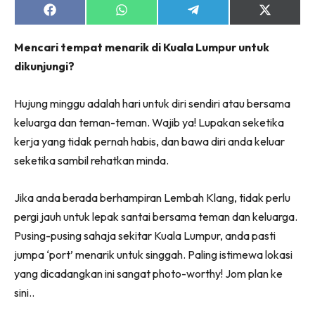
Share
Share
Share
Share
on
on
on
on
Facebook
WhatsApp
Telegram
X
Mencari tempat menarik di Kuala Lumpur untuk
(Twitter)
dikunjungi?
Hujung minggu adalah hari untuk diri sendiri atau bersama
keluarga dan teman-teman. Wajib ya! Lupakan seketika
kerja yang tidak pernah habis, dan bawa diri anda keluar
seketika sambil rehatkan minda.
Jika anda berada berhampiran Lembah Klang, tidak perlu
pergi jauh untuk lepak santai bersama teman dan keluarga.
Pusing-pusing sahaja sekitar Kuala Lumpur, anda pasti
jumpa ‘port’ menarik untuk singgah. Paling istimewa lokasi
yang dicadangkan ini sangat photo-worthy! Jom plan ke
sini..