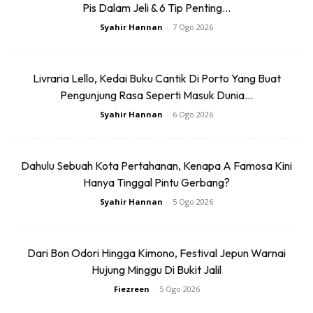
dilengkapi dengan tingkap besarnya yang memberi
Pis Dalam Jeli & 6 Tip Penting...
pemandangan hijau yang tenang.
Syahir Hannan
-
7 Ogo 2026
Livraria Lello, Kedai Buku Cantik Di Porto Yang Buat
Pengunjung Rasa Seperti Masuk Dunia...
Syahir Hannan
-
6 Ogo 2026
Dahulu Sebuah Kota Pertahanan, Kenapa A Famosa Kini
Hanya Tinggal Pintu Gerbang?
Syahir Hannan
-
5 Ogo 2026
Dari Bon Odori Hingga Kimono, Festival Jepun Warnai
Hujung Minggu Di Bukit Jalil
Fiezreen
-
5 Ogo 2026