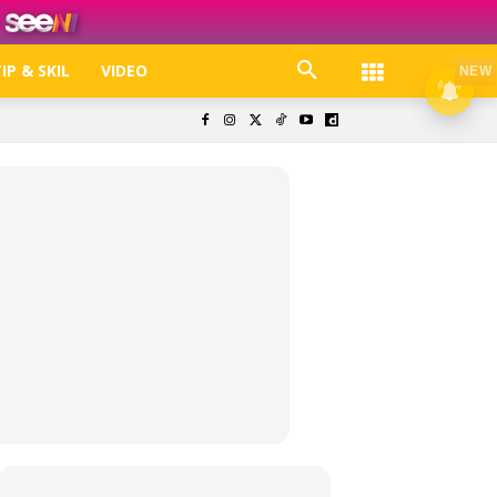
IP & SKIL
VIDEO
NEW
k. Free jer!
olisi Privasi