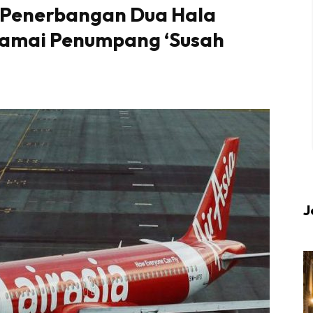
 Penerbangan Dua Hala
Ramai Penumpang ‘Susah
 up to date tentang tempat healing dan relax deng
Berlibur dan download
sekarang!
KLIK DI SEENI
J