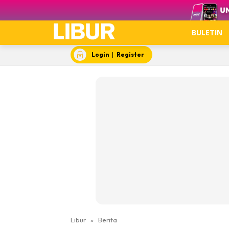
Video
BULETIN
Login
|
Register
Libur
»
Berita