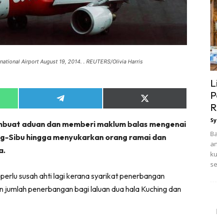
rnational Airport August 19, 2014. . REUTERS/Olivia Harris
L
P
Share
Share
R
on
on
App
Telegram
X
Sy
mbuat aduan dan memberi maklum balas mengenai
(Twitter)
Ba
ng-Sibu hingga menyukarkan orang ramai dan
an
a.
ku
se
perlu susah ahti lagi kerana syarikat penerbangan
 jumlah penerbangan bagi laluan dua hala Kuching dan