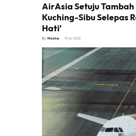
AirAsia Setuju Tambah
Kuching-Sibu Selepas 
Sentiasa
Hati’
By
Husna
-
10 Jul 2020