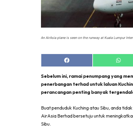
An AirAsia plane is seen on the runway at Kuala Lumpur Inte
Share
Share
on
on
Facebook
Whats
Sebelum ini, ramai penumpang yang me
penerbangan terhad untuk laluan Kuchi
perancangan penting banyak tergendal
Buat penduduk Kuching atau Sibu, anda tidak 
AirAsia Berhad bersetuju untuk meningkatkan
Sibu.