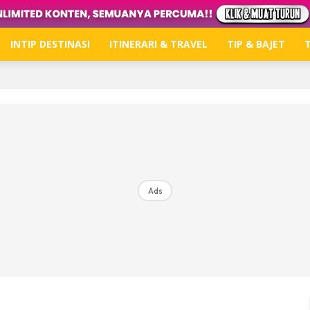
INTIP DESTINASI
ITINERARI & TRAVEL
TIP & BAJET
T
Hub Ideaktiv
Dapatkan tips percutian, perkongsian dan info menari
Ads
Dengan ini saya bersetuju dengan
Terma Penggunaan
dan
P
Langgan Sekarang
Langganan anda telah diterima. Terima kasih!