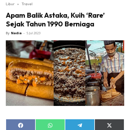
Libur
»
Travel
Apam Balik Astaka, Kuih ‘Rare’
Sejak Tahun 1990 Berniaga
By
Nadia
-
5 Jul 2023
Share
Share
Share
Share