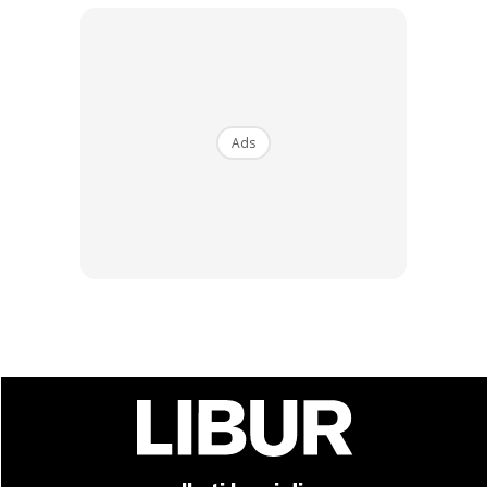
Ads
Ads
Tengoklah intinya sampai meleleh keluar, penuh dengan
kacang dan jagung. Itu lah istimewanya makan apam balik
pun. Kalau inti takat ada sahaja, itu biasa.