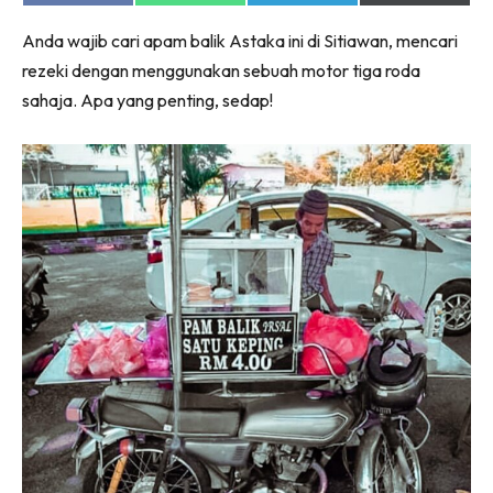
on
on
on
on
Facebook
WhatsApp
Telegram
X
Anda wajib cari apam balik Astaka ini di Sitiawan, mencari
(Twitter)
rezeki dengan menggunakan sebuah motor tiga roda
sahaja. Apa yang penting, sedap!