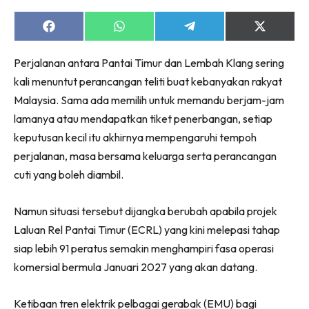
Share
Share
Share
Share
on
on
on
on
Facebook
WhatsApp
Telegram
X
Perjalanan antara Pantai Timur dan Lembah Klang sering
(Twitter)
kali menuntut perancangan teliti buat kebanyakan rakyat
Malaysia. Sama ada memilih untuk memandu berjam-jam
lamanya atau mendapatkan tiket penerbangan, setiap
keputusan kecil itu akhirnya mempengaruhi tempoh
perjalanan, masa bersama keluarga serta perancangan
cuti yang boleh diambil.
Namun situasi tersebut dijangka berubah apabila projek
Laluan Rel Pantai Timur (ECRL) yang kini melepasi tahap
siap lebih 91 peratus semakin menghampiri fasa operasi
komersial bermula Januari 2027 yang akan datang.
Ketibaan tren elektrik pelbagai gerabak (EMU) bagi