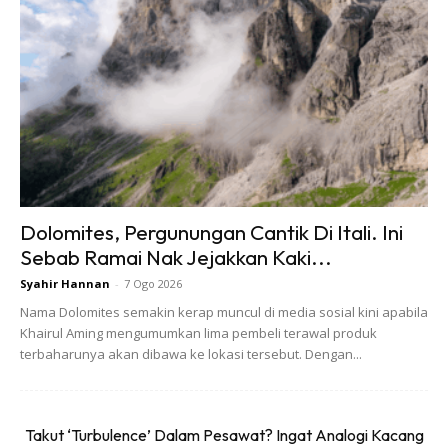
Bagi golongan profesional khususnya di Lembah Klang,
keupayaan melakukan perjalanan singkat menjadi nilai
tambah penting. Dengan tempoh perjalanan ekspres
antara Gombak dan Kota Bharu yang dijangka sekitar
empat jam, perjalanan hujung minggu dari Jumaat hingga
Ahad boleh dilaksanakan dengan lebih mudah berbanding
sebelum ini.
Dolomites, Pergunungan Cantik Di Itali. Ini
Kemudahan tersebut sekali gus menjadikan perjalanan
Sebab Ramai Nak Jejakkan Kaki...
domestik lebih sejajar dengan gaya hidup moden yang
Syahir Hannan
-
7 Ogo 2026
menekankan keseimbangan kerja dan kehidupan.
Nama Dolomites semakin kerap muncul di media sosial kini apabila
Khairul Aming mengumumkan lima pembeli terawal produk
terbaharunya akan dibawa ke lokasi tersebut. Dengan...
Takut ‘Turbulence’ Dalam Pesawat? Ingat Analogi Kacang