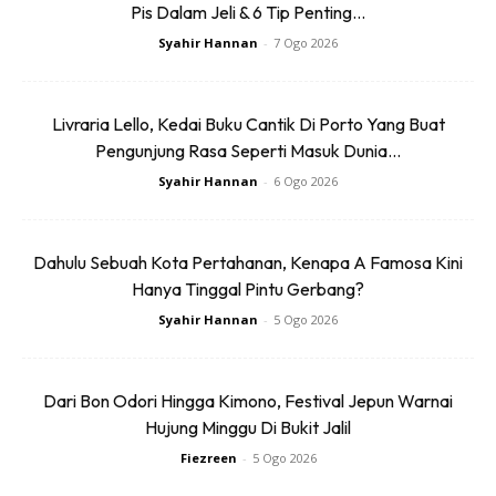
Pis Dalam Jeli & 6 Tip Penting...
Ads
Syahir Hannan
-
7 Ogo 2026
Livraria Lello, Kedai Buku Cantik Di Porto Yang Buat
Pengunjung Rasa Seperti Masuk Dunia...
Syahir Hannan
-
6 Ogo 2026
Akses Mudah
Pantai Timur sememangnya terkenal dengan keindahan
Dahulu Sebuah Kota Pertahanan, Kenapa A Famosa Kini
Hanya Tinggal Pintu Gerbang?
pantai, keunikan warisan serta tarikan kulinari tersendiri.
Melalui jaringan ECRL, destinasi seperti ini tidak lagi
Syahir Hannan
-
5 Ogo 2026
bergantung kepada cuti panjang semata-mata, malah
berpotensi menjadi pilihan percutian spontan.
Dari Bon Odori Hingga Kimono, Festival Jepun Warnai
Hujung Minggu Di Bukit Jalil
Selain penumpang, projek ini turut memperkenalkan
Fiezreen
-
5 Ogo 2026
perkhidmatan tren kargo yang mampu membawa sehingga