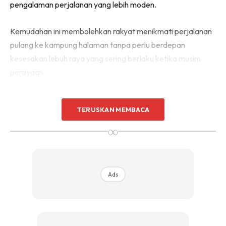
pengalaman perjalanan yang lebih moden.
Kemudahan ini membolehkan rakyat menikmati perjalanan
pulang ke kampung halaman tanpa perlu berdepan
kesesakan lebuh raya yang sering berlaku ketika musim
perayaan.
TERUSKAN MEMBACA
∞
Ads
Ads