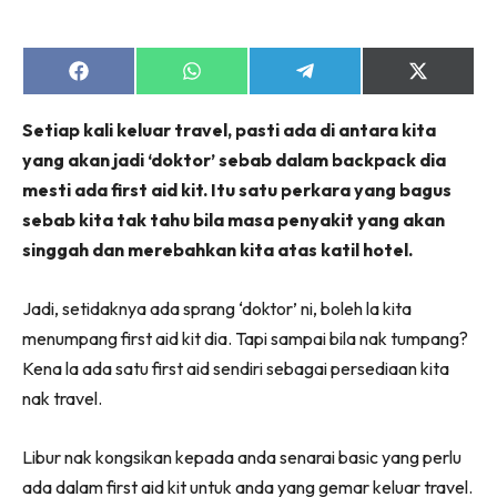
Share
Share
Share
Share
on
on
on
on
Facebook
WhatsApp
Telegram
X
Setiap kali keluar travel, pasti ada di antara kita
(Twitter)
yang akan jadi ‘doktor’ sebab dalam backpack dia
mesti ada first aid kit. Itu satu perkara yang bagus
sebab kita tak tahu bila masa penyakit yang akan
singgah dan merebahkan kita atas katil hotel.
Jadi, setidaknya ada sprang ‘doktor’ ni, boleh la kita
menumpang first aid kit dia. Tapi sampai bila nak tumpang?
Kena la ada satu first aid sendiri sebagai persediaan kita
nak travel.
Libur nak kongsikan kepada anda senarai basic yang perlu
ada dalam first aid kit untuk anda yang gemar keluar travel.