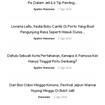
Pis Dalam Jeli & 6 Tip Penting...
Syahir Hannan
-
7 Ogo 2026
Itu adalah senarai ubat-ubatan yang boleh membantu
merawat penyakit-penyakit biasa, tapi sekiranya
menghidap penyakit yang memerlukan anda membawa
Livraria Lello, Kedai Buku Cantik Di Porto Yang Buat
ubat-ubatan yang khusus seperti darah tinggi, lemah
Pengunjung Rasa Seperti Masuk Dunia...
jantung, kencing manis dan sebagainya, maka WAJIB untuk
Syahir Hannan
-
6 Ogo 2026
anda bawa ubat-ubatan tersebut bersama.
Dahulu Sebuah Kota Pertahanan, Kenapa A Famosa Kini
Hanya Tinggal Pintu Gerbang?
Syahir Hannan
-
5 Ogo 2026
Ads
Dari Bon Odori Hingga Kimono, Festival Jepun Warnai
Hujung Minggu Di Bukit Jalil
Fiezreen
-
5 Ogo 2026