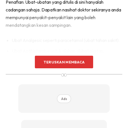
Penafian: Ubat-ubatan yang ditulis di sini hanyalah
cadangan sahaja. Dapatkan nasihat doktor sekiranya anda
mempunyai penyakit-penyakit lain yang boleh
mendatangkan kesan sampingan.
Ubat Analgesic seperti paracetamol (ubat tahan sakit).
Ubat Antihistamine untuk alahan akibat gigitan,
sengatan atau alahan.
TERUSKAN MEMBACA
Ubat selsema dan demam.
∞
Ubat batuk.
Ubat mabuk alam perjalanan seperti Antihistamine atau
Scopolamine.
Ads
Ubat sakit tekak.
Larutan Antiseptic untuk mencuci luka atau gigitan.