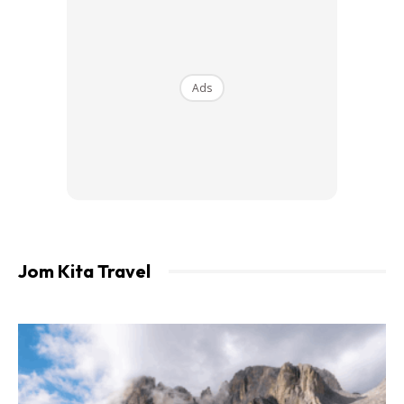
Antiseptic ointment untuk diletakkan pada luka.
Plaster untuk menutup luka atau kesan lepuh.
Micropore tape.
Ads
Alat untuk memcuci dan membersihkan luka seperti
crepe bandage, gauze swabs dan OpSite atau STERIS
trips yang boleh menggantikan jahitan luka untuk
sementara.
Pin keselamatan, gunting dan penyepit.
Penghalau serangga yang mengandungi DEET (diethyl
Jom Kita Travel
toluamide).
Larutan melegakan sengatan seperti Stingose
(aluminum sulfate).
Ubat cirit-birit seperti Imodium (loperamide).
Ubat julab untuk sembelit.