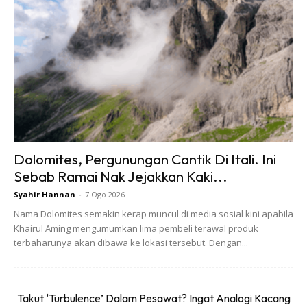
Antacid untuk penghadaman.
Krim antifungal atau antibakteria.
Krim antigatal seperti low potency hydrocortisone.
Ubat cecair pedih hulu hati seperti Gaviscone.
Serbuk atau minuman penambah tenaga seperti
Gastrolye atau HYDRAlyte.
Dolomites, Pergunungan Cantik Di Itali. Ini
Penitis mata.
Sebab Ramai Nak Jejakkan Kaki...
Ear plugs.
Syahir Hannan
-
7 Ogo 2026
Krim sunscreen (sekurang-kurangnya SPF30+)
Nama Dolomites semakin kerap muncul di media sosial kini apabila
Khairul Aming mengumumkan lima pembeli terawal produk
Alat pembaca suhu atau thermometer (thermometer
terbaharunya akan dibawa ke lokasi tersebut. Dengan...
yang diletakkan di dahi adalah yang paling bagus untuk
travel.
Takut ‘Turbulence’ Dalam Pesawat? Ingat Analogi Kacang
Kad insurans perlindungan kesihatan.