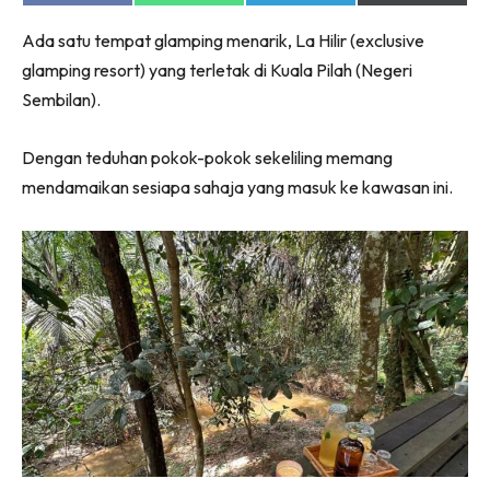
on
on
on
on
Facebook
WhatsApp
Telegram
X
Ada satu tempat glamping menarik, La Hilir (exclusive
(Twitter)
glamping resort) yang terletak di Kuala Pilah (Negeri
Sembilan).
Dengan teduhan pokok-pokok sekeliling memang
mendamaikan sesiapa sahaja yang masuk ke kawasan ini.