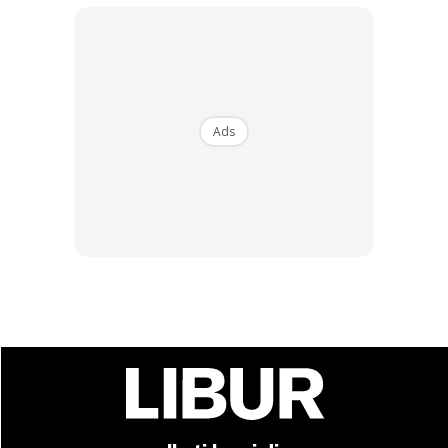
Ads
Ads
3. Boleh bbq. Ada fire pit.