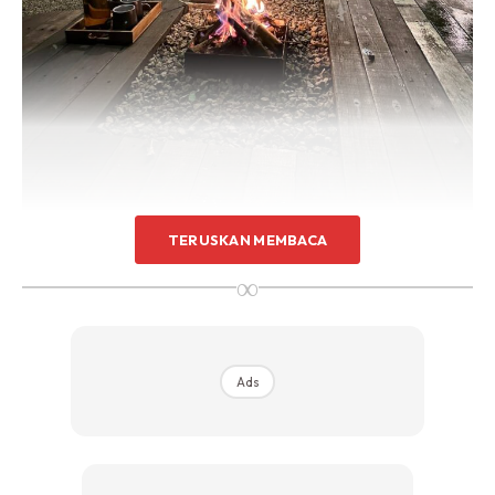
TERUSKAN MEMBACA
1. Ada dua khemah utama, dua outdoor toilet. Dalam bilik
∞
ada aircond. Semua complete siap ada hairdryer, games
(check video).
Ads