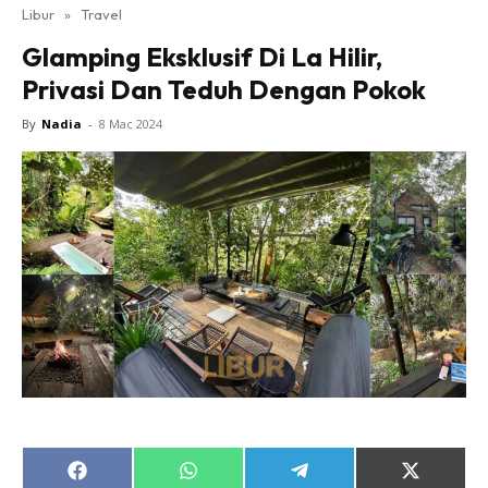
Libur
»
Travel
Glamping Eksklusif Di La Hilir,
Privasi Dan Teduh Dengan Pokok
By
Nadia
-
8 Mac 2024
Share
Share
Share
Share