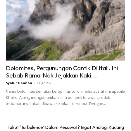
Dolomites, Pergunungan Cantik Di Itali. Ini
Sebab Ramai Nak Jejakkan Kaki...
Syahir Hannan
-
7 Ogo 2026
2. Ada outdoor bathtub, seronok mandi-manda dalam
Nama Dolomites semakin kerap muncul di media sosial kini apabila
Khairul Aming mengumumkan lima pembeli terawal produk
hutan pun.
terbaharunya akan dibawa ke lokasi tersebut. Dengan...
Takut ‘Turbulence’ Dalam Pesawat? Ingat Analogi Kacang