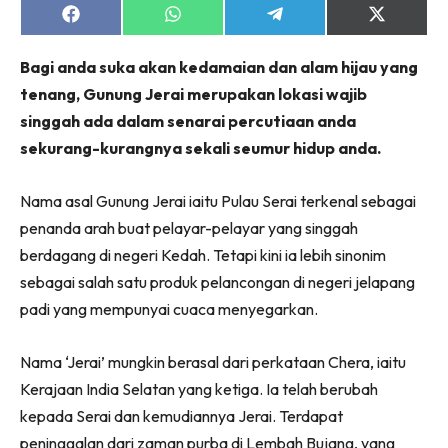
Share
Share
Share
Share
on
on
on
on
Facebook
WhatsApp
Telegram
X
Bagi anda suka akan kedamaian dan alam hijau yang
(Twitter)
tenang, Gunung Jerai merupakan lokasi wajib
singgah ada dalam senarai percutiaan anda
sekurang-kurangnya sekali seumur hidup anda.
Nama asal Gunung Jerai iaitu Pulau Serai terkenal sebagai
penanda arah buat pelayar-pelayar yang singgah
berdagang di negeri Kedah. Tetapi kini ia lebih sinonim
sebagai salah satu produk pelancongan di negeri jelapang
padi yang mempunyai cuaca menyegarkan.
Nama ‘Jerai’ mungkin berasal dari perkataan Chera, iaitu
Kerajaan India Selatan yang ketiga. Ia telah berubah
kepada Serai dan kemudiannya Jerai. Terdapat
peninggalan dari zaman purba di Lembah Bujang, yang