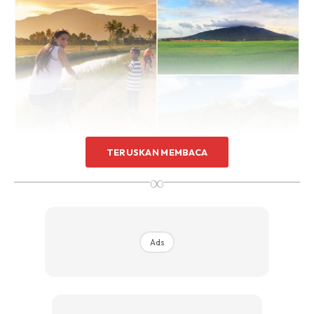
TERUSKAN MEMBACA
∞
Buat anda yang ingin berkunjung ke sini hanya perlu
melalui perjalanan sejauh 14 kilometer dari kaki gunung
Ads
ke puncak. Jika tidak berkemampuan, anda tidak perlu
mendaki kerana jalan menuju ke puncak itu boleh dilalui
menggunakan kenderaan.