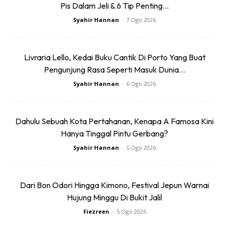
Pis Dalam Jeli & 6 Tip Penting...
Syahir Hannan
-
7 Ogo 2026
Livraria Lello, Kedai Buku Cantik Di Porto Yang Buat
Pengunjung Rasa Seperti Masuk Dunia...
Syahir Hannan
-
6 Ogo 2026
Dahulu Sebuah Kota Pertahanan, Kenapa A Famosa Kini
Ads
Hanya Tinggal Pintu Gerbang?
Syahir Hannan
-
5 Ogo 2026
Dari Bon Odori Hingga Kimono, Festival Jepun Warnai
Hujung Minggu Di Bukit Jalil
Layan ATV Dengan Harga Berpatutan
Fiezreen
-
5 Ogo 2026