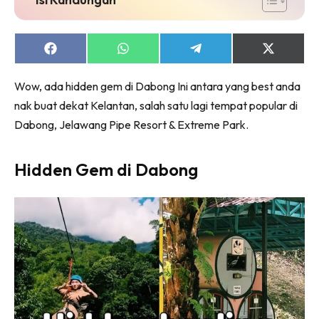
Share
Share
Share
Share
on
on
on
on
Facebook
WhatsApp
Telegram
X
Wow, ada hidden gem di Dabong Ini antara yang best anda
(Twitter)
nak buat dekat Kelantan, salah satu lagi tempat popular di
Dabong, Jelawang Pipe Resort & Extreme Park.
Hidden Gem di Dabong