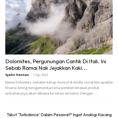
Dolomites, Pergunungan Cantik Di Itali. Ini
Sebab Ramai Nak Jejakkan Kaki...
Syahir Hannan
-
7 Ogo 2026
Nama Dolomites semakin kerap muncul di media sosial kini apabila
Khairul Aming mengumumkan lima pembeli terawal produk
terbaharunya akan dibawa ke lokasi tersebut. Dengan...
Laluan pendakian baharu itu lebih landai dan agak jauh
Takut ‘Turbulence’ Dalam Pesawat? Ingat Analogi Kacang
berbanding laluan lama yang tinggi tetapi pendek. Kedua-