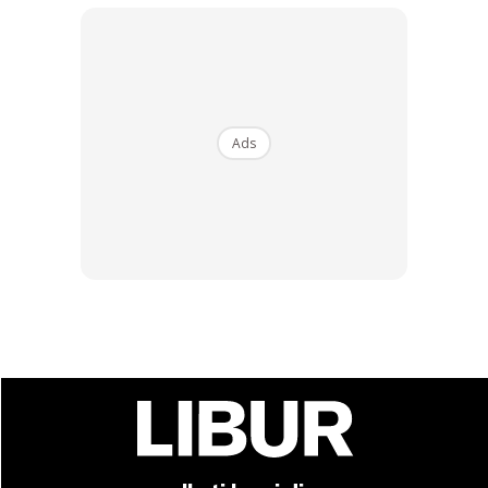
Buy Now
Buy Now
1
/
5
❮
❯
Ads
Ads
Pulau Dohey Dulang merupakan antara lapan pulau yang
diwartakan di bawah Taman Marin Tun Sakaran selain Pulau