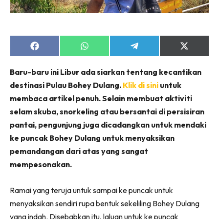
Share
Share
Share
Share
on
on
on
on
Facebook
WhatsApp
Telegram
X
Baru-baru ini Libur ada siarkan tentang kecantikan
(Twitter)
destinasi Pulau Bohey Dulang.
Klik di sini
untuk
membaca artikel penuh. Selain membuat aktiviti
selam skuba, snorkeling atau bersantai di persisiran
pantai, pengunjung juga dicadangkan untuk mendaki
ke puncak Bohey Dulang untuk menyaksikan
pemandangan dari atas yang sangat
mempesonakan.
Ramai yang teruja untuk sampai ke puncak untuk
menyaksikan sendiri rupa bentuk sekeliling Bohey Dulang
yang indah. Disebabkan itu, laluan untuk ke puncak