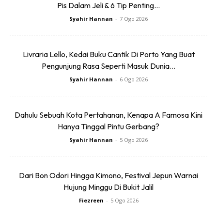
Pis Dalam Jeli & 6 Tip Penting...
dua laluan ini pasti akan memberi cabaran pendakian yang
Syahir Hannan
-
7 Ogo 2026
berbeza dan memuaskan.
Anda mungkin berminat dengan
Livraria Lello, Kedai Buku Cantik Di Porto Yang Buat
Pengunjung Rasa Seperti Masuk Dunia...
Syahir Hannan
-
6 Ogo 2026
Dahulu Sebuah Kota Pertahanan, Kenapa A Famosa Kini
Hanya Tinggal Pintu Gerbang?
Syahir Hannan
-
5 Ogo 2026
SHOPEE MY
SHOPEE MY
CENDAWAN RANGUP BY
[500g – 1kg] Frozen Halal
Dari Bon Odori Hingga Kimono, Festival Jepun Warnai
HERO CHEF
Dimsum / Dimsum Sejuk
B...
Hujung Minggu Di Bukit Jalil
RM14.6
RM24
RM14.6
RM49
Fiezreen
-
5 Ogo 2026