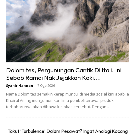
Ads
Ini bermakna penduduk Klang dan Shah Alam akan
mempunyai akses lebih mudah untuk bergerak ke lokasi
Dolomites, Pergunungan Cantik Di Itali. Ini
utama di Lembah Klang tanpa perlu terlalu bergantung
Sebab Ramai Nak Jejakkan Kaki...
kepada kenderaan sendiri.
Syahir Hannan
-
7 Ogo 2026
Nama Dolomites semakin kerap muncul di media sosial kini apabila
Mudahkan Perjalanan Harian Penduduk Selangor
Khairul Aming mengumumkan lima pembeli terawal produk
terbaharunya akan dibawa ke lokasi tersebut. Dengan...
Dengan tersedianya kemudahan ini, penduduk sekitar Shah
Alam dan Klang mempunyai pilihan baharu untuk ke tempat
kerja, kampus, pusat beli-belah dan kawasan bandar.
Takut ‘Turbulence’ Dalam Pesawat? Ingat Analogi Kacang