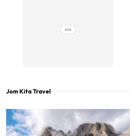
Satu lagi kelebihan LRT3 laluan Shah Alam ialah
sambungannya dengan rangkaian rel sedia ada.
Ads
Di Bandar Utama, pengguna boleh bertukar ke MRT Kajang
Line untuk ke kawasan seperti pusat bandar Kuala Lumpur,
Bukit Bintang, TRX, Pasar Seni dan Kajang.
Manakala di kawasan Glenmarie, pengguna boleh
menyambung perjalanan ke LRT Kelana Jaya Line yang
menghubungkan laluan ke Subang Jaya, Putra Heights,
Jom Kita Travel
Gombak dan pusat bandar.