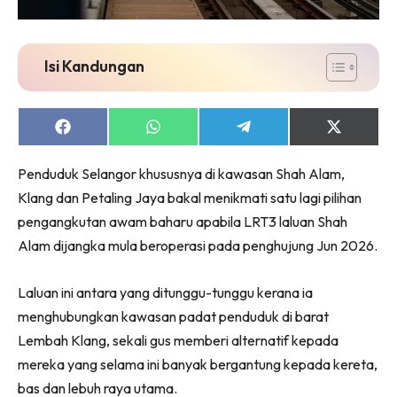
Isi Kandungan
Share
Share
Share
Share
on
on
on
on
Facebook
WhatsApp
Telegram
X
Penduduk Selangor khususnya di kawasan Shah Alam,
(Twitter)
Klang dan Petaling Jaya bakal menikmati satu lagi pilihan
pengangkutan awam baharu apabila LRT3 laluan Shah
Alam dijangka mula beroperasi pada penghujung Jun 2026.
Laluan ini antara yang ditunggu-tunggu kerana ia
menghubungkan kawasan padat penduduk di barat
Lembah Klang, sekali gus memberi alternatif kepada
mereka yang selama ini banyak bergantung kepada kereta,
bas dan lebuh raya utama.