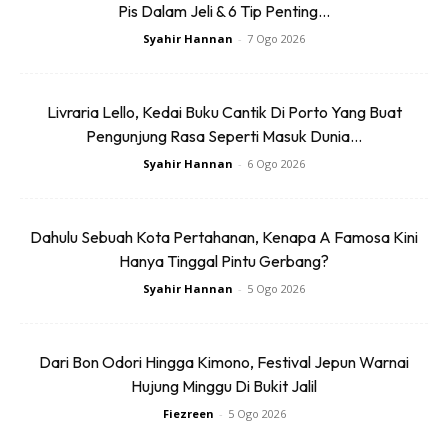
Pis Dalam Jeli & 6 Tip Penting...
Laluan ini juga dijangka membantu mengurangkan tekanan
Syahir Hannan
-
7 Ogo 2026
trafik di beberapa laluan utama seperti Federal Highway,
NKVE, KESAS dan Lebuhraya Shah Alam, terutama pada
Livraria Lello, Kedai Buku Cantik Di Porto Yang Buat
waktu puncak.
Pengunjung Rasa Seperti Masuk Dunia...
Syahir Hannan
-
6 Ogo 2026
Dahulu Sebuah Kota Pertahanan, Kenapa A Famosa Kini
Hanya Tinggal Pintu Gerbang?
Ads
Syahir Hannan
-
5 Ogo 2026
Dari Bon Odori Hingga Kimono, Festival Jepun Warnai
Hujung Minggu Di Bukit Jalil
Fiezreen
-
5 Ogo 2026