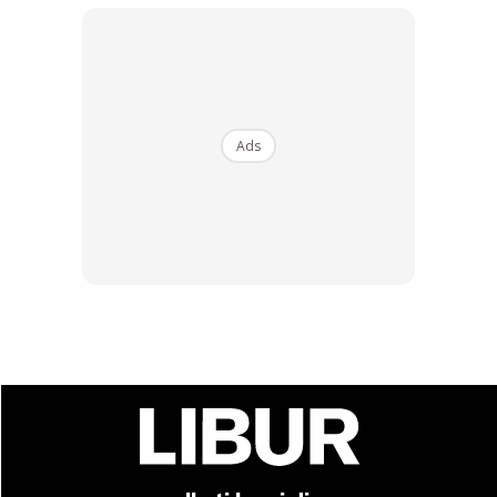
Bagi pelajar dan warga kerja di kawasan seperti UiTM Shah
Alam, Seksyen 7, Dato’ Menteri dan Stadium Shah Alam,
kehadiran stesen berhampiran pastinya memudahkan
perjalanan harian.
Ads
Kredit Foto: LRT3.com.my / Facebook
Tambang Dan Bayaran