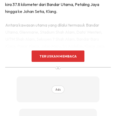
kira 37.8 kilometer dari Bandar Utama, Petaling Jaya
hingga ke Johan Setia, Klang.
Antara kawasan utama yang dilalui termasuk Bandar
Utama, Glenmarie, Stadium Shah Alam, Dato’ Menteri,
UiTM Shah Alam, Seksyen 7 Shah Alam, Bandar Baru
Klang, Pasar Klang, Jalan Meru, Sri Andalas, Klang Jaya,
Bandar Bukit Tinggi dan Johan Setia.
TERUSKAN MEMBACA
∞
Bagi penduduk Selangor, laluan ini cukup penting kerana ia
membuka akses rel baharu ke kawasan yang sebelum ini
kurang menerima liputan pengangkutan awam berasaskan
tren.
Ads
Mudah Sambung Ke MRT Dan LRT
Lain