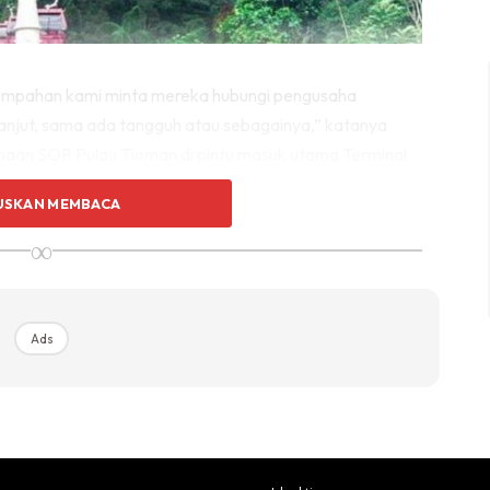
tempahan kami minta mereka hubungi pengusaha
anjut, sama ada tangguh atau sebagainya,” katanya
naan SOP Pulau Tioman di pintu masuk utama Terminal
), di sini hari ini.
USKAN MEMBACA
∞
Ads
Ads