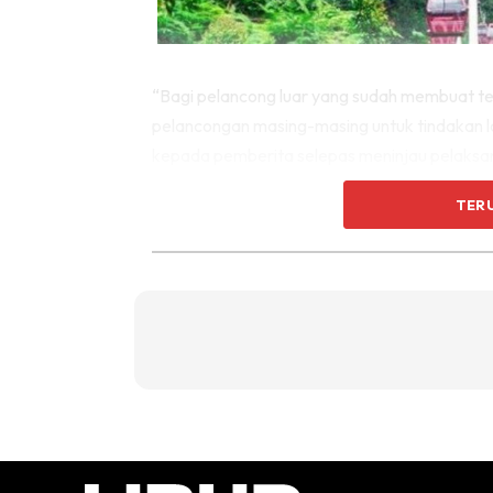
“Bagi pelancong luar yang sudah membuat 
pelancongan masing-masing untuk tindakan l
kepada pemberita selepas meninjau pelaksa
Feri Jeti Teluk Gading (dahulunya Tanjung Gemok
TER