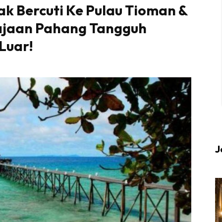
k Bercuti Ke Pulau Tioman &
rajaan Pahang Tangguh
 up to date tentang tempat healing dan relax deng
Luar!
Berlibur dan download
sekarang!
KLIK DI SEENI
J