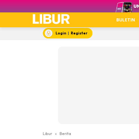
Video
BULETIN
Login
|
Register
Libur
»
Berita