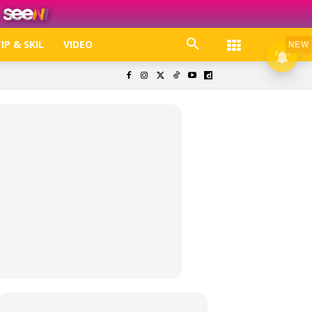
IP & SKIL
VIDEO
NEW
k. Free jer!
olisi Privasi