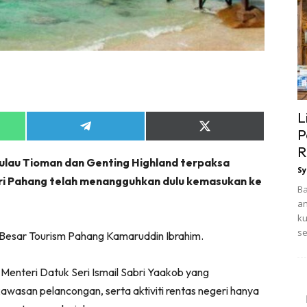
L
Share
Share
P
on
on
R
App
Telegram
X
lau Tioman dan Genting Highland terpaksa
(Twitter)
Sy
i Pahang telah menangguhkan dulu kemasukan ke
Ba
an
ku
se
s Besar Tourism Pahang Kamaruddin Ibrahim.
 Menteri Datuk Seri Ismail Sabri Yaakob yang
asan pelancongan, serta aktiviti rentas negeri hanya