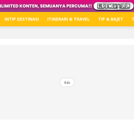
INTIP DESTINASI
ITINERARI & TRAVEL
TIP & BAJET
T
Hub Ideaktiv
Dapatkan tips percutian, perkongsian dan info menari
Ads
Dengan ini saya bersetuju dengan
Terma Penggunaan
dan
P
Langgan Sekarang
Langganan anda telah diterima. Terima kasih!