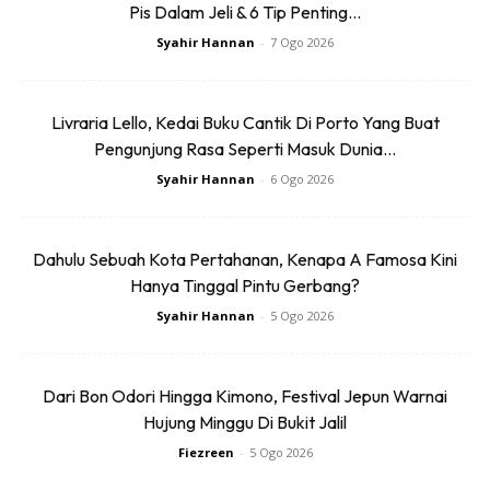
Alhamdulillah di usia begini saya tidak lagi terikat dengan
Pis Dalam Jeli & 6 Tip Penting...
anak-anak kecil dan suami (meninggal) maka bermula
Syahir Hannan
-
7 Ogo 2026
episod saya yang suka mengembara bersendirian.
Livraria Lello, Kedai Buku Cantik Di Porto Yang Buat
Pengunjung Rasa Seperti Masuk Dunia...
Syahir Hannan
-
6 Ogo 2026
Ads
Dahulu Sebuah Kota Pertahanan, Kenapa A Famosa Kini
Hanya Tinggal Pintu Gerbang?
Syahir Hannan
-
5 Ogo 2026
Dari Bon Odori Hingga Kimono, Festival Jepun Warnai
Hujung Minggu Di Bukit Jalil
Fiezreen
-
5 Ogo 2026