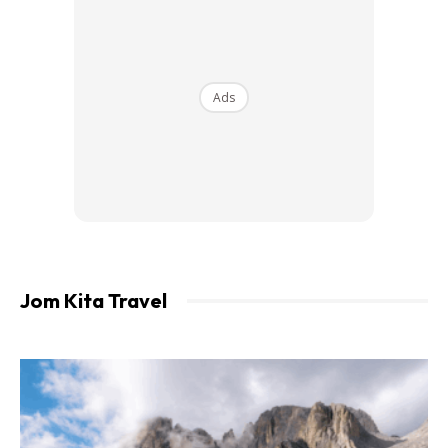
Ads
Memilih Agra dan juga Kashmir sebagai dua wilayah untuk
dilawati, Agra untuk melihat dengan mata sendiri keindahan
Taj Mahal, salah satu keajaiban dunia serta Agra Fort dan
ke Kashmir yang digelar ‘syurga dunia’ kerana keindahan
pemandangannya yang hebat.
Jom Kita Travel
Paling yang dinanti adalah lawatan ke Kashmir,
memandangkan majoriti penduduk di Kashmir, India adalah
Muslim dan penduduknya juga mesra memudahkan
perjalanan wanita ini sepanjang percutiannya. Malah dia
juga merancang untuk kembali bercuti ke Kashmir pada
tahun hadapan.