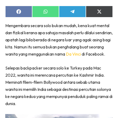
Share
Share
Share
Share
on
on
on
on
Facebook
WhatsApp
Telegram
X
Mengembara secara solo bukan mudah, kena kuat mental
(Twitter)
dan fizikal kerana apa sahaja masalah perlu dilalui sendirian,
apatah lagi bila berada di negara luar yang agak asing bagi
kita. Namun itu semua bukan penghalang buat seorang
wanita yang menggunakan nama
Da Vinci
di Facebook.
Selepas backpacker secara solo ke Turkey pada Mac
2022, wanita ini merencana percutian ke Kashmir India.
Meminati filem-filem Bollywood antara sebab utama
wanita ini memilih India sebagai destinasi percutian solonya
ke negara kedua yang mempunyai penduduk paling ramai di
dunia.