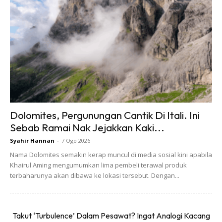
Ikuti perkongsian wanita ini:
Backpacker Solo Ke Agra & Kashmir,
India
Saya nak cerita sikit pengalaman saya sebagai backpacker
solo ke Kashmir , India. Selepas bercuti ke Turkey pada
Dolomites, Pergunungan Cantik Di Itali. Ini
bulan Mac 2022 pada musim winter, saya merangka pula
Sebab Ramai Nak Jejakkan Kaki...
percutian ke Kashmir, India. Kashmir, India mmg dari dulu
Syahir Hannan
-
7 Ogo 2026
lagi terkenal dengan keindahannya , terutama bila saya
Nama Dolomites semakin kerap muncul di media sosial kini apabila
sendiri adalah peminat filem Bollywood. Bila tgk cerita
Khairul Aming mengumumkan lima pembeli terawal produk
hindustan dan keindahannya pemandangan bila pelakon
terbaharunya akan dibawa ke lokasi tersebut. Dengan...
menyanyi dan menari seperti saya sendiri berada di tempat
tersebut.
Takut ‘Turbulence’ Dalam Pesawat? Ingat Analogi Kacang