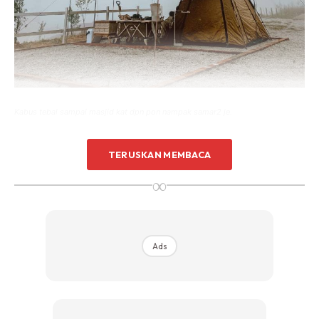
Kabus tebal sampai masjid kat dpn pon nampak samar2 je.
TERUSKAN MEMBACA
∞
Ads