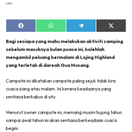
cam
Share
Share
Share
Share
on
on
on
on
Facebook
WhatsApp
Telegram
X
Bagi sesiapa yang mahu melakukan aktiviti camping
(Twitter)
sebelum masuknya bulan puasa ini, bolehlah
mengambil peluang bermalam di Lojing Highland
yang terletak di dareah Gua Musang.
Campsite ini dikatakan campsite paling sejuk tidak kira
cuaca siang atau malam. Ini kerana keadaanya yang
sentiasa berkabus di situ.
Menurut owner campsite ini, memang musim hujung tahun
sampai awal tahun ini akan sentiasa berkeadaan cuaca
begini.