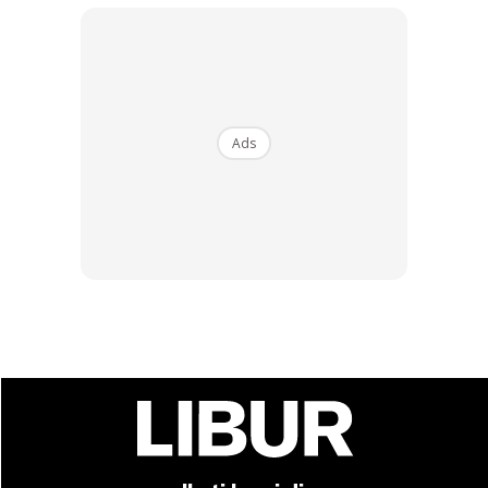
Ads
SHOPEE MY
SHOPEE MY
CENDAWAN RANGUP BY
[500g – 1kg] Frozen Halal
HERO CHEF
Dimsum / Dimsum Sejuk
B...
RM14.6
RM24
RM14.6
RM49
Buy Now
Buy Now
1
/
5
❮
❯