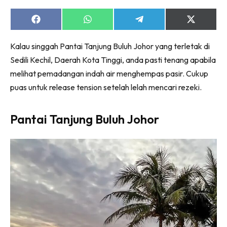
Share
Share
Share
Share
on
on
on
on
Facebook
WhatsApp
Telegram
X
Kalau singgah Pantai Tanjung Buluh Johor yang terletak di
(Twitter)
Sedili Kechil, Daerah Kota Tinggi, anda pasti tenang apabila
melihat pemadangan indah air menghempas pasir. Cukup
puas untuk release tension setelah lelah mencari rezeki.
Pantai Tanjung Buluh Johor