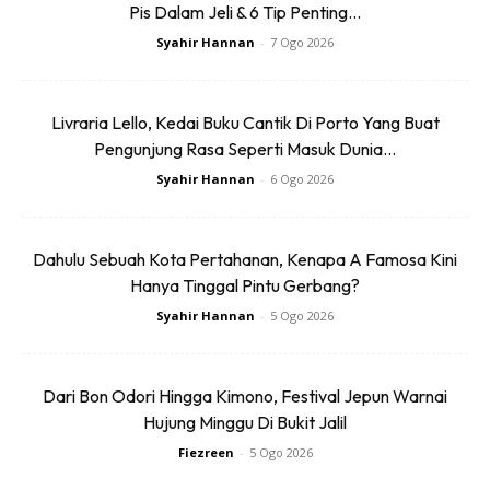
Pis Dalam Jeli & 6 Tip Penting...
Syahir Hannan
-
7 Ogo 2026
Livraria Lello, Kedai Buku Cantik Di Porto Yang Buat
Ads
Pengunjung Rasa Seperti Masuk Dunia...
Syahir Hannan
-
6 Ogo 2026
Dahulu Sebuah Kota Pertahanan, Kenapa A Famosa Kini
Hanya Tinggal Pintu Gerbang?
Ramai pengunjung suka singgah sini untuk ‘berootd’ dan
Syahir Hannan
-
5 Ogo 2026
layan teduhkan emosi yang penat dengan melihat sekitar
lokasi yang tak serabut untuk dipandang.
Dari Bon Odori Hingga Kimono, Festival Jepun Warnai
Hujung Minggu Di Bukit Jalil
Anda mungkin berminat dengan
Fiezreen
-
5 Ogo 2026