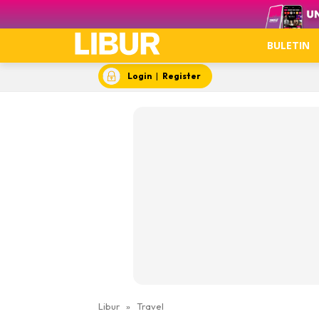
Video
BULETIN
Login
|
Register
Libur
»
Travel