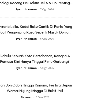
alogi Kacang Pis Dalam Jeli & 6 Tip Penting...
Syahir Hannan
-
7 Ogo 2026
ivraria Lello, Kedai Buku Cantik Di Porto Yang
uat Pengunjung Rasa Seperti Masuk Dunia...
Syahir Hannan
-
6 Ogo 2026
Dahulu Sebuah Kota Pertahanan, Kenapa A
Famosa Kini Hanya Tinggal Pintu Gerbang?
Syahir Hannan
-
5 Ogo 2026
ari Bon Odori Hingga Kimono, Festival Jepun
Warnai Hujung Minggu Di Bukit Jalil
Fiezreen
-
5 Ogo 2026