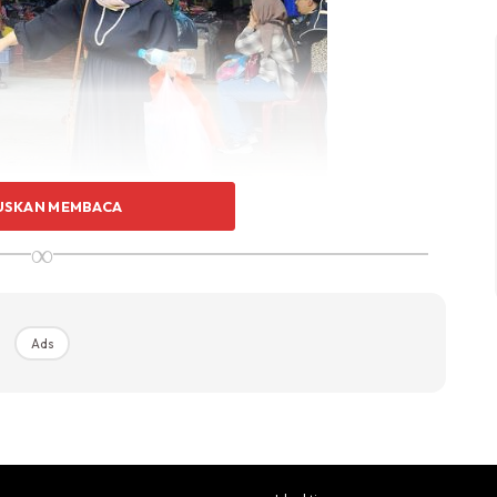
USKAN MEMBACA
∞
Ads
za. Kami ke Dalat menaiki sleeper bus pada waktu
l day.