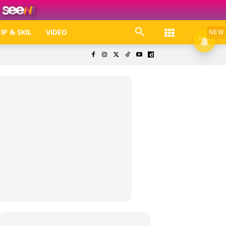
IP & SKIL
VIDEO
NEW
k. Free jer!
olisi Privasi