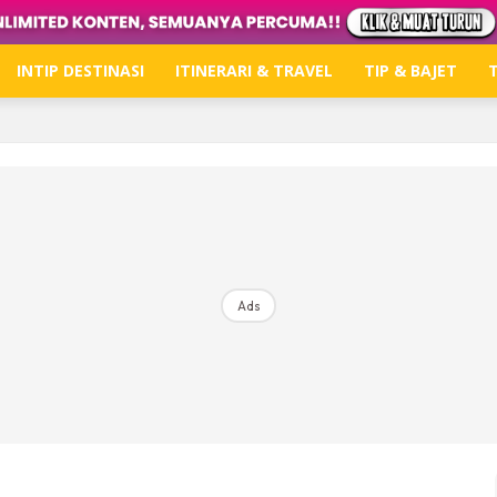
INTIP DESTINASI
ITINERARI & TRAVEL
TIP & BAJET
T
Hub Ideaktiv
Dapatkan tips percutian, perkongsian dan info menari
Ads
Dengan ini saya bersetuju dengan
Terma Penggunaan
dan
P
Langgan Sekarang
Langganan anda telah diterima. Terima kasih!