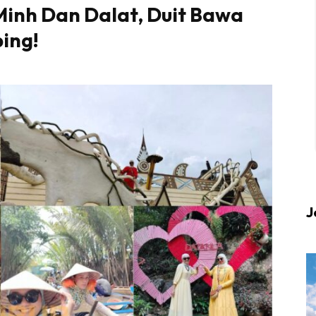
Minh Dan Dalat, Duit Bawa
ing!
 up to date tentang tempat healing dan relax deng
Berlibur dan download
sekarang!
KLIK DI SEENI
J