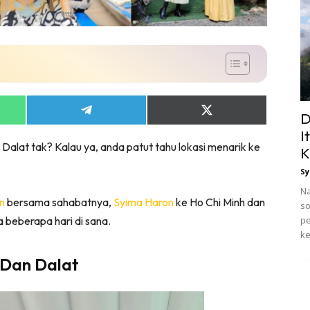
Share
Share
D
on
on
I
App
Telegram
X
 Dalat tak? Kalau ya, anda patut tahu lokasi menarik ke
(Twitter)
K
Sy
Na
n
bersama sahabatnya,
Syima Haron
ke Ho Chi Minh dan
so
 beberapa hari di sana.
pe
ke
 Dan Dalat