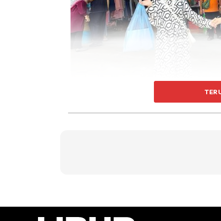
TER
Kami pergi berdua, menetap di 3 hotel berbe
malam, jadi ambil keputusan check in hotel ful