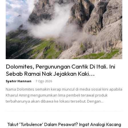
Selebriti, dan Duta Kempen Pusing Selangor Dulu” Tourism
Selangor, Jazeman Jaafar – Pemandu Lumba
Antarabangsa Malaysia, dan Chef Zam – Chef Selebriti
Malaysia.
Personaliti utama dari Perbadanan Ekonomi Digital
Malaysia (MDEC), Perbadanan Teknologi Maklumat &
Ekonomi Digital Selangor (SIDEC), dan ShopeePay akan
Dolomites, Pergunungan Cantik Di Itali. Ini
turut hadir pada hari Acara.
Sebab Ramai Nak Jejakkan Kaki...
Syahir Hannan
-
7 Ogo 2026
Nama Dolomites semakin kerap muncul di media sosial kini apabila
Khairul Aming mengumumkan lima pembeli terawal produk
terbaharunya akan dibawa ke lokasi tersebut. Dengan...
Ads
Takut ‘Turbulence’ Dalam Pesawat? Ingat Analogi Kacang