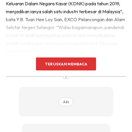
Keluaran Dalam Negara Kasar (KDNK) pada tahun 2019,
menjadikan ianya salah satu industri terbesar di Malaysia”,
kata Y.B. Tuan Hee Loy Sian, EXCO Pelancongan dan Alam
Sekitar Negeri Selangor. “Walau bagaimanapun, pandemik
Covid-19 telah menjejaskan industri dan menyebabkan
jumlah sumbangan menurun sehingga hanya 5.5% pada
tahun 2020”.
TERUSKAN MEMBACA
∞
Ads
Ads