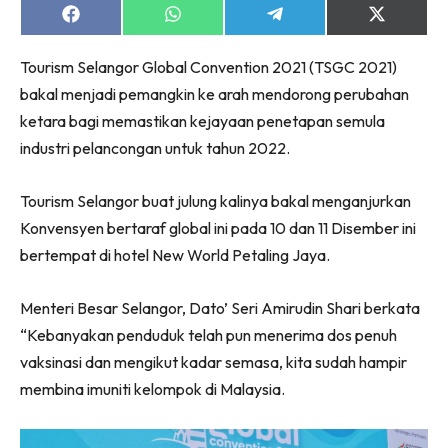
Share
Share
Share
Share
on
on
on
on
Facebook
WhatsApp
Telegram
X
Tourism Selangor Global Convention 2021 (TSGC 2021)
(Twitter)
bakal menjadi pemangkin ke arah mendorong perubahan
ketara bagi memastikan kejayaan penetapan semula
industri pelancongan untuk tahun 2022.
Tourism Selangor buat julung kalinya bakal menganjurkan
Konvensyen bertaraf global ini pada 10 dan 11 Disember ini
bertempat di hotel New World Petaling Jaya.
Menteri Besar Selangor, Dato’ Seri Amirudin Shari berkata
“Kebanyakan penduduk telah pun menerima dos penuh
vaksinasi dan mengikut kadar semasa, kita sudah hampir
membina imuniti kelompok di Malaysia.