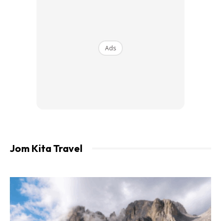
Ads
Jom Kita Travel
TSGC 2021 bakal menampilkan ahli perniagaan ternama
dan individu-individu berpengaruh untuk berkongsi
pendapat tentang masa depan industri pelancongan.
Antaranya ialah Che’ Puan Juliana Evans – Pelakon,