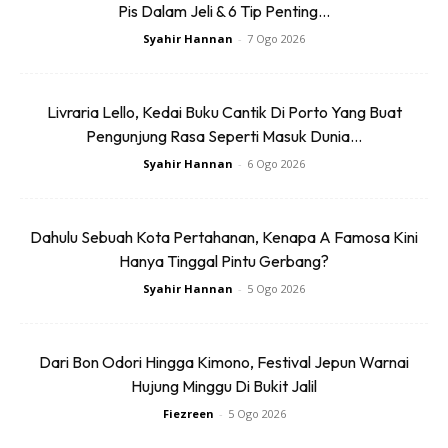
Pis Dalam Jeli & 6 Tip Penting...
Syahir Hannan
-
7 Ogo 2026
Livraria Lello, Kedai Buku Cantik Di Porto Yang Buat
Pengunjung Rasa Seperti Masuk Dunia...
ITENARI LANGKAWI – KRABI,
Syahir Hannan
-
6 Ogo 2026
THAILAND
(4 hari 3 malam)
Dahulu Sebuah Kota Pertahanan, Kenapa A Famosa Kini
Hanya Tinggal Pintu Gerbang?
Ok ni pengalaman pertama pergi ke Krabi, and it was very
Syahir Hannan
-
5 Ogo 2026
fun! Dari Langkawi pun boleh direct ke Krabi. Tapi bukan by
flight, kena naik ferry & bus. Ok lemme share dengan uolls.
Dari Bon Odori Hingga Kimono, Festival Jepun Warnai
Hujung Minggu Di Bukit Jalil
This trip ambil masa lebih kurang 10 jam dari Langkawi ke
Krabi. Siapa yg suka long journey i recommed this trip utk
Fiezreen
-
5 Ogo 2026
uolls