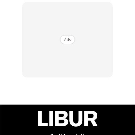
Day 1
– Check dengan immigration Malaysia
Ads
– Naik ferry dari Langkawi – Satun jam 9:30 am (tic price
RM45 / person) perjalanan ferry ambil masa 1 jam 30 minit
– Tiba di Jety Satun untuk check dengan immigration
Thailand
Ads