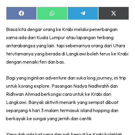
Share
Share
Share
Share
on
on
on
on
Facebook
WhatsApp
Telegram
X
Biasa kita dengar orang ke Krabi melalui penerbangan
(Twitter)
sama ada dari Kuala Lumpur atau lapangan terbang
antarabangsa yang lain. tapi sebenarnya orang dari Utara
terutamanya yang berada di Langkawi boleh terus ke Krabi
dengan menaiki feri dan bas.
Bagi yang inginkan adventure dan suka long journey, ini trip
untuk korang explore. Pasangan Nadya Nadhirahh dan
Ridhwan Ahmad berkongsi cara untuk ke Krabi dari
Langkawi. Banyak aktiviti menarik yang sempat dibuat
sepanjang 4 hari 3 malam termasuk island hopping dan
berkayak ke sungai yang jernih dan cantik
Yang dah ada kat sana dan nak bercuti ke Krabi bolehlah