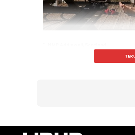
HMP Addiewell, Scotland
TER
Penjara ini memiliki sel yang selesa. Para pe
latihan sehingga bersedia untuk kembali ke m