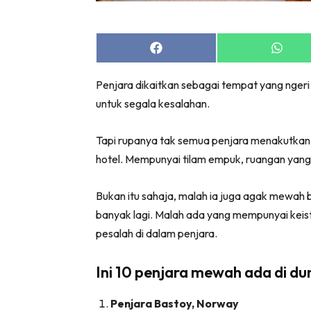
Share
Share
on
on
Facebook
Whats
Penjara dikaitkan sebagai tempat yang ngeri d
untuk segala kesalahan.
Tapi rupanya tak semua penjara menakutkan
hotel. Mempunyai tilam empuk, ruangan yang se
Bukan itu sahaja, malah ia juga agak mewah bil
banyak lagi. Malah ada yang mempunyai kei
pesalah di dalam penjara.
Ini 10 penjara mewah ada di dun
Penjara Bastoy, Norway