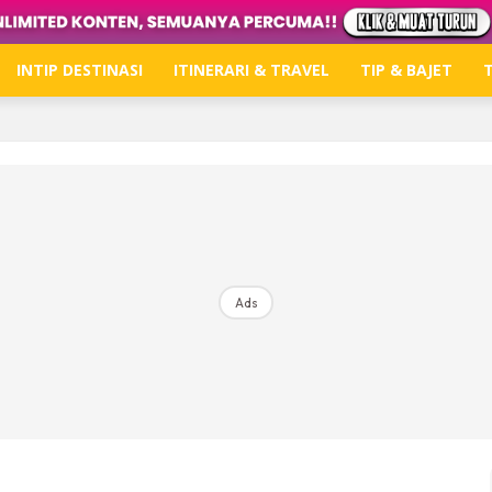
INTIP DESTINASI
ITINERARI & TRAVEL
TIP & BAJET
T
Hub Ideaktiv
Dapatkan tips percutian, perkongsian dan info menari
Ads
Dengan ini saya bersetuju dengan
Terma Penggunaan
dan
P
Langgan Sekarang
Langganan anda telah diterima. Terima kasih!