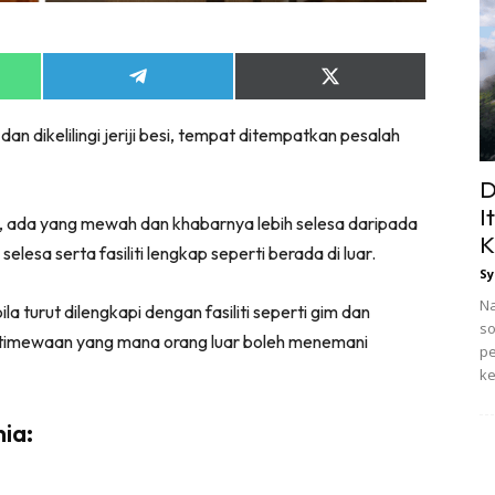
Share
Share
on
on
App
Telegram
X
an dikelilingi jeriji besi, tempat ditempatkan pesalah
(Twitter)
D
I
, ada yang mewah dan khabarnya lebih selesa daripada
K
lesa serta fasiliti lengkap seperti berada di luar.
Sy
Na
a turut dilengkapi dengan fasiliti seperti gim dan
so
stimewaan yang mana orang luar boleh menemani
pe
ke
ia: