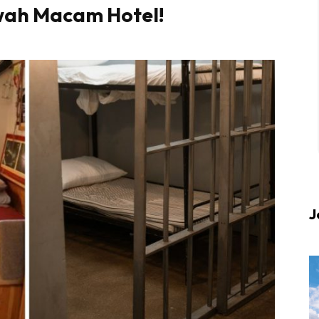
ewah Macam Hotel!
 up to date tentang tempat healing dan relax deng
Berlibur dan download
sekarang!
KLIK DI SEENI
J