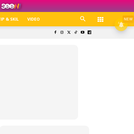
IP & SKIL
VIDEO
NEW
k. Free jer!
olisi Privasi