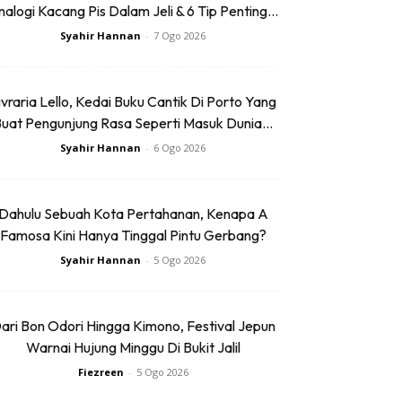
alogi Kacang Pis Dalam Jeli & 6 Tip Penting...
Syahir Hannan
-
7 Ogo 2026
ivraria Lello, Kedai Buku Cantik Di Porto Yang
uat Pengunjung Rasa Seperti Masuk Dunia...
Syahir Hannan
-
6 Ogo 2026
Dahulu Sebuah Kota Pertahanan, Kenapa A
Famosa Kini Hanya Tinggal Pintu Gerbang?
Syahir Hannan
-
5 Ogo 2026
ari Bon Odori Hingga Kimono, Festival Jepun
Warnai Hujung Minggu Di Bukit Jalil
Fiezreen
-
5 Ogo 2026