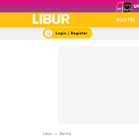
Video
BULETIN
Login
|
Register
Libur
»
Berita