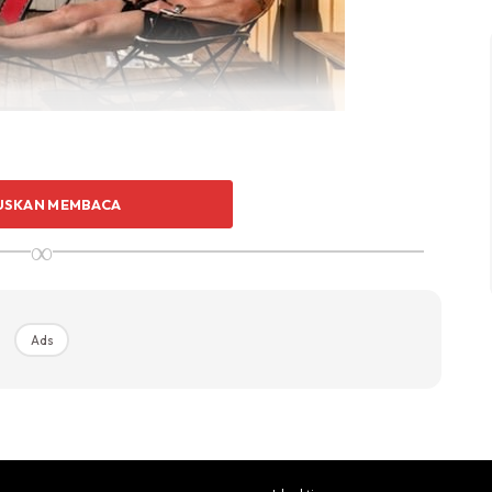
USKAN MEMBACA
salah juga dilayan dengan baik. Mereka diberi banyak
∞
asyarakat setelah bebas nanti.
Ads